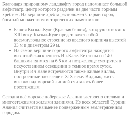
Благодаря природному ландшафту город напоминает большой
амфитеатр, центр которого разделен на две части горным
хребтом. На вершине хребта расположен Старый город,
богатый множеством исторических памятников:
Башня Кызыл-Куле (Красная башня), которую относят к
XIII веку. Кызыл-Куле представляет собой
восьмиугольное строение из красного кирпича высотой
33 м и диаметром 29 м.
На самой вершине горного амфитеатра находится
византийская крепость Ич-Кале. Ее стены со 140
башнями тянутся на 6,5 км и потрясающе смотрятся в
искусственном освещении в темное время суток.
Внутри Ич-Кале встречаются также жилые виллы,
построенные здесь еще в XIX веке. Видимо, жить
высоко над морской линией считалось более
престижным.
Сегодня всё морское побережье Алании застроено отелями и
многоэтажными жилыми зданиями. Из всех областей Турции
Алания считается наименее подверженным землетрясениям
городом.