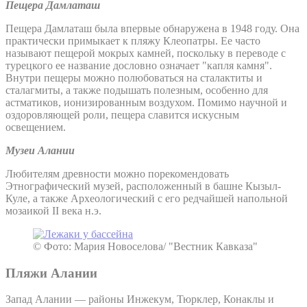
Пещера Дамлаташ
Пещера Дамлаташ была впервые обнаружена в 1948 году. Она
практически примыкает к пляжу Клеопатры. Ее часто
называют пещерой мокрых камней, поскольку в переводе с
турецкого ее название дословно означает "капля камня".
Внутри пещеры можно полюбоваться на сталактиты и
сталагмиты, а также подышать полезным, особенно для
астматиков, ионизированным воздухом. Помимо научной и
оздоровляющей роли, пещера славится искусным
освещением.
Музеи Алании
Любителям древности можно порекомендовать
Этнографический музей, расположенный в башне Кызыл-
Куле, а также Археологический с его редчайшей напольной
мозаикой II века н.э.
© Фото: Мария Новоселова/ "Вестник Кавказа"
Пляжи Алании
Запад Алании — районы Инжекум, Тюрклер, Конаклы и