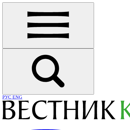
РУС
ENG