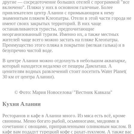
другие — сосредоточение больших отелей с программой "все
включено". Пляжи у них в основном галечные. Более
привлекателен центр Алании с примыкающим к нему
знаменитым пляжем Клеопатры. Отели в этой части города не
имеют своих закрытых территорий. В них чаще
останавливаются туристы, предпочитающие
неорганизованный туризм. Именно их, а также местных
жителей чаще всего можно застать на пляже Клеопатры.
Преимущество этого пляжа в покрытии (мелкая галька) и в
безупречно чистой воде.
В центре Алании можно отдохнуть в небольшом аквапарке,
который находится недалеко от пещеры Дамлаташ. А
ценителям водных развлечений стоит посетить Water Planet(
30 км от центра Алании).
© Фото: Мария Новоселова/ "Вестник Кавказа"
Кухня Алании
Ресторанов и кафе в Алании много. Из мяса есть всё, кроме
свинины. Меню богато рыбой, осьминогами, мидиями в
сочетании с овощами, приправленными оливковым маслом. В
кафе вам подадут турецкий кофе с рахат-лукумом. А также вас