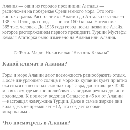
Алания — один из городов провинции Анталья —
расположен на побережье Средиземного моря. Это юго-
восток страны. Расстояние от Алании до Антальи составляет
138 км. Площадь города — почти 1600 кв.км. Население —
365 тыс. человек. До 1935 года город носил название Алайя,
которое распоряжением первого президента Турции Мустафы
Кемаля Ататюрка было изменено на Аланья или Алания.
© Фото: Мария Новоселова/ "Вестник Кавказа"
Какой климат в Алании?
Горы и море Алании дают возможность разнообразить отдых.
После изнуряющего солнца и морских купаний будет приятно
оказаться на лесистых склонах гор Тавра, достигающих 3500
м в высоту, где можно полюбоваться видами речных долин и
водопадов. К примеру, водопад Сападере в 45 км от Алании
—настоящая жемчужина Турции. Даже в самые жаркие дни
вода здесь не превышает +12, что создает особый
микроклимат.
Что посмотреть в Алании?