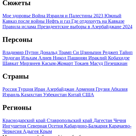
Сюжеты
Мое здоровье
Война Израиля и Палестины 2023
Южный
Кавказ после войны
Нефть и газ
Где отдохнуть на Кавказе
Правила ислама
Президентские выборы в Азербайджане 2024
Персоны
Владимир Путин
Дональд Трамп
Си Цзиньпин
Реджеп Тайип
Эрдоган
Ильхам Алиев
Никол Пашинян
Ираклий Кобахидзе
Шавкат Мирзиеев
Касым-Жомарт Токаев
Масуд Пезешкиан
Страны
Россия
Турция
Иран
Азербайджан
Армения
Грузия
Абхазия
Израиль
Казахстан
Узбекистан
Китай
США
Регионы
Краснодарский край
Ставропольский край
Дагестан
Чечня
Ингушетия
Северная Осетия
Кабардино-Балкария
Карачаево-
Черкесия
Адыгея
Крым