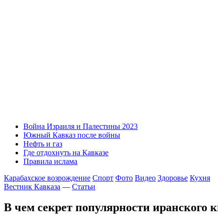
Война Израиля и Палестины 2023
Южный Кавказ после войны
Нефть и газ
Где отдохнуть на Кавказе
Правила ислама
Карабахское возрождение
Спорт
Фото
Видео
Здоровье
Кухня
Вестник Кавказа
—
Статьи
В чем секрет популярности иранского 