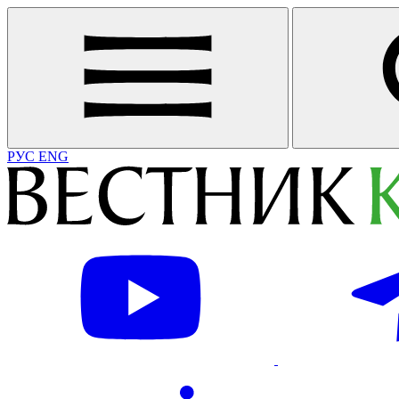
РУС
ENG