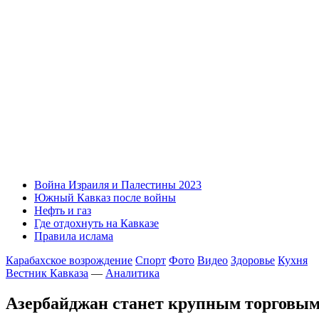
Война Израиля и Палестины 2023
Южный Кавказ после войны
Нефть и газ
Где отдохнуть на Кавказе
Правила ислама
Карабахское возрождение
Спорт
Фото
Видео
Здоровье
Кухня
Вестник Кавказа
—
Аналитика
Азербайджан станет крупным торговым