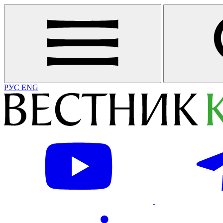
РУС
ENG