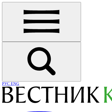
РУС
ENG