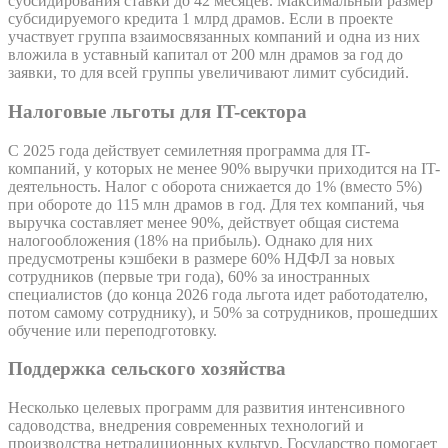
субсидирования ставки до 42 месяцев. Максимальный размер
субсидируемого кредита 1 млрд драмов. Если в проекте
участвует группа взаимосвязанных компаний и одна из них
вложила в уставный капитал от 200 млн драмов за год до
заявки, то для всей группы увеличивают лимит субсидий.
Налоговые льготы для IT-сектора
С 2025 года действует семилетняя программа для IT-
компаний, у которых не менее 90% выручки приходится на IT-
деятельность. Налог с оборота снижается до 1% (вместо 5%)
при обороте до 115 млн драмов в год. Для тех компаний, чья
выручка составляет менее 90%, действует общая система
налогообложения (18% на прибыль). Однако для них
предусмотрены кэшбеки в размере 60% НДФЛ за новых
сотрудников (первые три года), 60% за иностранных
специалистов (до конца 2026 года льгота идет работодателю,
потом самому сотруднику), и 50% за сотрудников, прошедших
обучение или переподготовку.
Поддержка сельского хозяйства
Несколько целевых программ для развития интенсивного
садоводства, внедрения современных технологий и
производства нетрадиционных культур. Государство помогает