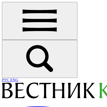
РУС
ENG