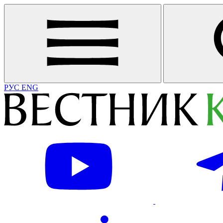
РУС
ENG