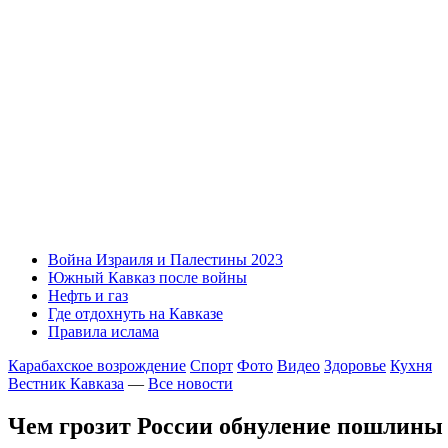
Война Израиля и Палестины 2023
Южный Кавказ после войны
Нефть и газ
Где отдохнуть на Кавказе
Правила ислама
Карабахское возрождение
Спорт
Фото
Видео
Здоровье
Кухня
Вестник Кавказа
—
Все новости
Чем грозит России обнуление пошлины