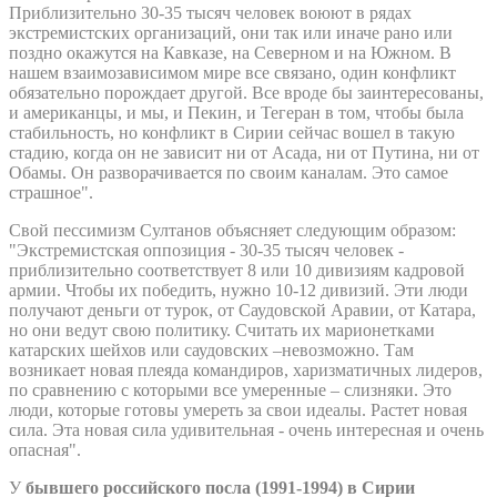
Приблизительно 30-35 тысяч человек воюют в рядах
экстремистских организаций, они так или иначе рано или
поздно окажутся на Кавказе, на Северном и на Южном. В
нашем взаимозависимом мире все связано, один конфликт
обязательно порождает другой. Все вроде бы заинтересованы,
и американцы, и мы, и Пекин, и Тегеран в том, чтобы была
стабильность, но конфликт в Сирии сейчас вошел в такую
стадию, когда он не зависит ни от Асада, ни от Путина, ни от
Обамы. Он разворачивается по своим каналам. Это самое
страшное".
Свой пессимизм Султанов объясняет следующим образом:
"Экстремистская оппозиция - 30-35 тысяч человек -
приблизительно соответствует 8 или 10 дивизиям кадровой
армии. Чтобы их победить, нужно 10-12 дивизий. Эти люди
получают деньги от турок, от Саудовской Аравии, от Катара,
но они ведут свою политику. Считать их марионетками
катарских шейхов или саудовских –невозможно. Там
возникает новая плеяда командиров, харизматичных лидеров,
по сравнению с которыми все умеренные – слизняки. Это
люди, которые готовы умереть за свои идеалы. Растет новая
сила. Эта новая сила удивительная - очень интересная и очень
опасная".
У
бывшего российского посла (1991-1994) в Сирии