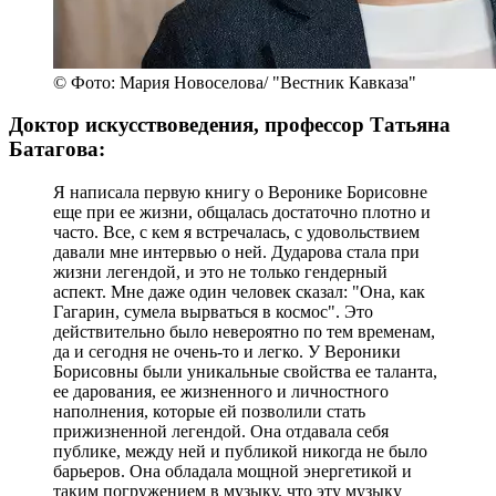
© Фото: Мария Новоселова/ "Вестник Кавказа"
Доктор искусствоведения, профессор Татьяна
Батагова:
Я написала первую книгу о Веронике Борисовне
еще при ее жизни, общалась достаточно плотно и
часто. Все, с кем я встречалась, с удовольствием
давали мне интервью о ней. Дударова стала при
жизни легендой, и это не только гендерный
аспект. Мне даже один человек сказал: "Она, как
Гагарин, сумела вырваться в космос". Это
действительно было невероятно по тем временам,
да и сегодня не очень-то и легко. У Вероники
Борисовны были уникальные свойства ее таланта,
ее дарования, ее жизненного и личностного
наполнения, которые ей позволили стать
прижизненной легендой. Она отдавала себя
публике, между ней и публикой никогда не было
барьеров. Она обладала мощной энергетикой и
таким погружением в музыку, что эту музыку