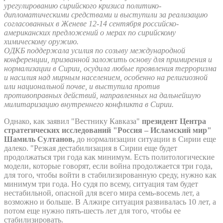
урегулированию сирийского кризиса политико-
дипломатическими средствами и выступили за реализацию
согласованных в Женеве 12-14 сентября российско-
американских предложений о мерах по сирийскому
химическому оружию.
ОДКБ поддержала усилия по созыву международной
конференции, призванной заложить основу для примирения и
нормализации в Сирии, осудила любые проявления терроризма
и насилия над мирным населением, особенно на религиозной
или национальной почве, и выступила против
противоправных действий, направленных на дальнейшую
милитаризацию внутреннего конфликта в Сирии.
Однако, как заявил "Вестнику Кавказа"
президент Центра
стратегических исследований "Россия – Исламский мир"
Шамиль Султанов,
до нормализации ситуации в Сирии еще
далеко. "Резкая дестабилизация в Сирии еще будет
продолжаться три года как минимум. Есть политологические
модели, которые говорят, если война продолжается три года,
для того, чтобы войти в стабилизированную среду, нужно как
минимум три года. Но судя по всему, ситуация там будет
нестабильной, опасной для всего мира семь-восемь лет, а
возможно и больше. В Алжире ситуация развивалась 10 лет, а
потом еще нужно пять-шесть лет для того, чтобы ее
стабилизировать.