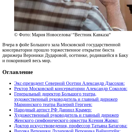
© Фото: Мария Новоселова/ “Вестник Кавказа“
Вчера в фойе Большого зала Московской государственной
консерватории прошло торжественное открытие бюста
дирижера Вероники Дударовой, осетинке, родившейся в Баку
и покорившей весь мир.
Оглавление
Экс-президент Северной Осетии Александр Дзасохов:
Ректор Московской консерватории Александр Соколов:
Генеральный директор Большого театра,
художественный руководитель и главный дирижер
Мариинского театра Валерий Гергиев:
Народный артист РФ Даниил Крамер:
Художественный руководитель и главный дирижер
Женского симфонического оркестра Ксения Жарко:
Доктор искусствоведения, профессор Татьяна Батагова:
Внучка Вероники Дударовой Вероника Вайнштейн: