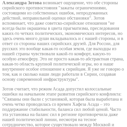
Александра Зотова
возникает ощущение, что обе стороны
сирийского противостояния "зажаты ограничениями,
состоящими из собственных ошибок, непродуманных
действий, неправильной оценки обстановки". Зотов
вспоминает, что даже советско-сирийские отношения "не
всегда были окрашены в цвета прагматизма, преследования
каких-то четких политических, экономических интересов, но
здесь очень много души вкладывалось и с нашей стороны, и в
ответ со стороны наших сирийских друзей. Для России, для
русских это вообще какая-то особая земля, где выходцы из
нашей страны чувствовали какой-то комфорт, какую-то
особую атмосферу. Это не просто какая-то абстрактная страна,
какая-то область крупной политической игры, но и наше
внутреннее особое отношение к сирийцам. Я уже не говорю о
том, как и сколько наши люди работали в Сирии, создавая
основу современной инфраструктуры".
Зотов считает, что режим Асада допустил колоссальные
ошибки на начальном этапе развития сирийского конфликта:
"Связаны они были с установкой, которая была выработана и
очень четко проводилась со времен Хафеза Асада – это
поддержание стабильности, баланса сил любой ценой. Часто
эта установка на баланс сил в регионе противоречила даже
нашей политической линии, несмотря на тесное
сотрудничество, которое существовало между Москвой и