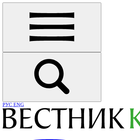
РУС
ENG