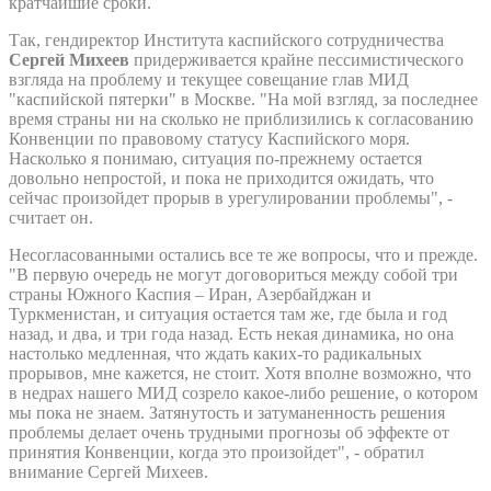
кратчайшие сроки.
Так, гендиректор Института каспийского сотрудничества
Сергей Михеев
придерживается крайне пессимистического
взгляда на проблему и текущее совещание глав МИД
"каспийской пятерки" в Москве. "На мой взгляд, за последнее
время страны ни на сколько не приблизились к согласованию
Конвенции по правовому статусу Каспийского моря.
Насколько я понимаю, ситуация по-прежнему остается
довольно непростой, и пока не приходится ожидать, что
сейчас произойдет прорыв в урегулировании проблемы", -
считает он.
Несогласованными остались все те же вопросы, что и прежде.
"В первую очередь не могут договориться между собой три
страны Южного Каспия – Иран, Азербайджан и
Туркменистан, и ситуация остается там же, где была и год
назад, и два, и три года назад. Есть некая динамика, но она
настолько медленная, что ждать каких-то радикальных
прорывов, мне кажется, не стоит. Хотя вполне возможно, что
в недрах нашего МИД созрело какое-либо решение, о котором
мы пока не знаем. Затянутость и затуманенность решения
проблемы делает очень трудными прогнозы об эффекте от
принятия Конвенции, когда это произойдет", - обратил
внимание Сергей Михеев.