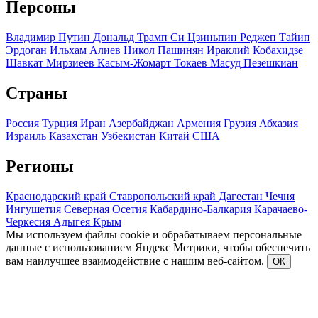
Персоны
Владимир Путин
Дональд Трамп
Си Цзиньпин
Реджеп Тайип
Эрдоган
Ильхам Алиев
Никол Пашинян
Ираклий Кобахидзе
Шавкат Мирзиеев
Касым-Жомарт Токаев
Масуд Пезешкиан
Страны
Россия
Турция
Иран
Азербайджан
Армения
Грузия
Абхазия
Израиль
Казахстан
Узбекистан
Китай
США
Регионы
Краснодарский край
Ставропольский край
Дагестан
Чечня
Ингушетия
Северная Осетия
Кабардино-Балкария
Карачаево-
Черкесия
Адыгея
Крым
Мы используем файлы cookie и обрабатываем персональные
данные с использованием Яндекс Метрики, чтобы обеспечить
вам наилучшее взаимодействие с нашим веб-сайтом.
ОК