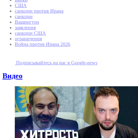
США
санкции против Ирана
санкции
Вашингтон
заявления
санкции США
ограничения
Война против Ирана 2026
Подписывайтесь на наc в Google-news
Видео