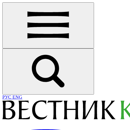
РУС
ENG