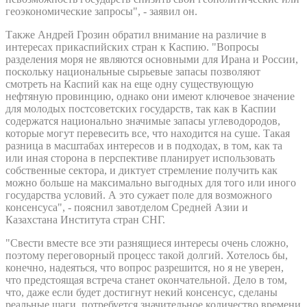
геоэкономические запросы", - заявил он.
Также Андрей Грозин обратил внимание на различие в
интересах прикаспийских стран к Каспию. "Вопросы
разделения моря не являются основными для Ирана и России,
поскольку национальные сырьевые запасы позволяют
смотреть на Каспий как на еще одну существующую
нефтяную провинцию, однако они имеют ключевое значение
для молодых постсоветских государств, так как в Каспии
содержатся национально значимые запасы углеводородов,
которые могут перевесить все, что находится на суше. Такая
разница в масштабах интересов и в подходах, в том, как та
или иная сторона в перспективе планирует использовать
собственные сектора, и диктует стремление получить как
можно больше на максимально выгодных для того или иного
государства условий. А это сужает поле для возможного
консенсуса", - пояснил завотделом Средней Азии и
Казахстана Института стран СНГ.
"Свести вместе все эти разнящиеся интересы очень сложно,
поэтому переговорный процесс такой долгий. Хотелось бы,
конечно, надеяться, что вопрос разрешится, но я не уверен,
что предстоящая встреча станет окончательной. Дело в том,
что, даже если будет достигнут некий консенсус, сделаны
реальные шаги, потребуется значительное количество времени