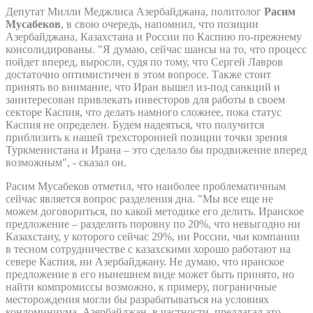
Депутат Милли Меджлиса Азербайджана, политолог
Расим
Мусабеков
, в свою очередь, напомнил, что позиции
Азербайджана, Казахстана и России по Каспию по-прежнему
консолидированы. "Я думаю, сейчас шансы на то, что процесс
пойдет вперед, выросли, судя по тому, что Сергей Лавров
достаточно оптимистичен в этом вопросе. Также стоит
принять во внимание, что Иран вышел из-под санкций и
заинтересован привлекать инвесторов для работы в своем
секторе Каспия, что делать намного сложнее, пока статус
Каспия не определен. Будем надеяться, что получится
приблизить к нашей трехсторонней позиции точки зрения
Туркменистана и Ирана – это сделало бы продвижение вперед
возможным", - сказал он.
Расим Мусабеков отметил, что наиболее проблематичным
сейчас является вопрос разделения дна. "Мы все еще не
можем договориться, по какой методике его делить. Иранское
предложение – разделить поровну по 20%, что невыгодно ни
Казахстану, у которого сейчас 29%, ни России, чьи компании
в тесном сотрудничестве с казахскими хорошо работают на
севере Каспия, ни Азербайджану. Не думаю, что иранское
предложение в его нынешнем виде может быть принято, но
найти компромиссы возможно, к примеру, пограничные
месторождения могли бы разрабатываться на условиях
кондоминиума. Азербайджан, в частности, предлагал это