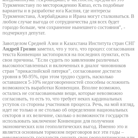
Туркменистану по месторождению Кяпаз, есть подобные
варианты и в разработке юга Каспия, где интересы
Туркменистана, Азербайджана и Ирана могут сталкиваться. В
любом случае выгода от сотрудничества для всех будет
гораздо больше, чем сохранение нынешнего состояния", -
подчеркнул депутат.
Завотделом Средней Азии и Казахстана Института стран СНГ
Андрей Грозин
заметил, что у того, что процесс согласования
текста Конвенции застопорился на последних пунктах, есть
свои причины. "Если судить по заявлениям различных
высокопоставленных и включенных в диалог чиновников
стран "прикаспийской пятерки", согласование достигло
уровня в 90-95%, при этом трудно судить, насколько
оставшиеся 5-10% недоговоренностей способны осложнить
возможность выработки Конвенции. Вполне возможно,
остались не согласованными вещи, которые невозможно
согласовать, то есть то, что требует неких кардинальных
уступок со стороны участников процесса. Речь, на мой взгляд,
идет не только и не столько об определении национальных
секторов и их величине, сколько о возможности государств
использовать заключение Конвенции для получения
экономических или геополитических выгод. Именно это и
является основным тормозом переговоров все эти годы –
невозможность государств снизить свои геополитические или