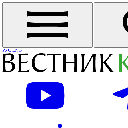
РУС
ENG