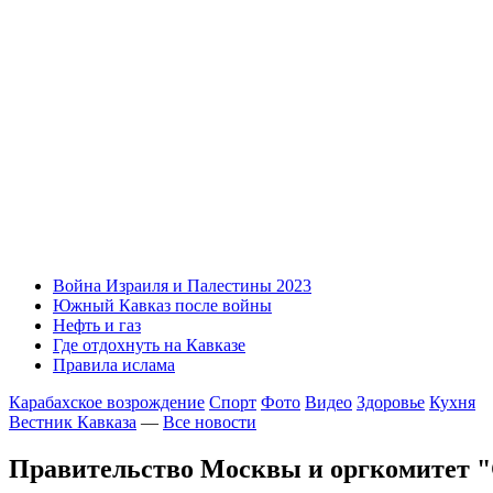
Война Израиля и Палестины 2023
Южный Кавказ после войны
Нефть и газ
Где отдохнуть на Кавказе
Правила ислама
Карабахское возрождение
Спорт
Фото
Видео
Здоровье
Кухня
Вестник Кавказа
—
Все новости
Правительство Москвы и оргкомитет "С