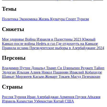
Темы
Политика
Экономика
Жизнь
Культура
Спорт
Туризм
Сюжеты
Мое здоровье
Война Израиля и Палестины 2023
Южный
Кавказ после войны
Нефть и газ
Где отдохнуть на Кавказе
Правила ислама
Президентские выборы в Азербайджане 2024
Персоны
Владимир Путин
Дональд Трамп
Си Цзиньпин
Реджеп Тайип
Эрдоган
Ильхам Алиев
Никол Пашинян
Ираклий Кобахидзе
Шавкат Мирзиеев
Касым-Жомарт Токаев
Масуд Пезешкиан
Страны
Россия
Турция
Иран
Азербайджан
Армения
Грузия
Абхазия
Израиль
Казахстан
Узбекистан
Китай
США