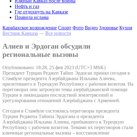
Южный Кавказ после войны
Нефть и газ
Где отдохнуть на Кавказе
Правила ислама
Карабахское возрождение
Спорт
Фото
Видео
Здоровье
Кухня
Вестник Кавказа
—
Все новости
Алиев и Эрдоган обсудили
региональные вызовы
Опубликовано: 18:28, 25 фев 2023 (UTC+3 MSK)
Президент Турции Реджеп Тайип Эрдоган принял сегодня в
Стамбуле президента Азербайджана Ильхама Алиева,
прилетевшего в Турецкую Республику с рабочим визитом. На
переговорах они затронули темы азербайджанской помощи
Турции в ликвидации последствий землетрясений и
урегулирования отношений Азербайджана с Арменией.
Сегодня в Стамбуле состоялись переговоры президента
Турции Реджепа Тайипа Эрдогана и президента
Азербайджана Ильхама Алиева, прибывшего в Турецкую
Республику с рабочим визитом. Темами их переговоров стали
ключевые региональные вызовы – восстановление