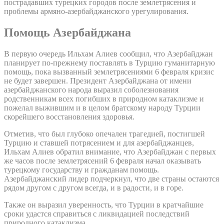
пострадавших турецких городов после землетрясения и
проблемы армяно-азербайджанского урегулирования.
Помощь Азербайджана
В первую очередь Ильхам Алиев сообщил, что Азербайджан
планирует по-прежнему поставлять в Турцию гуманитарную
помощь, пока вызванный землетрясениями 6 февраля кризис
не будет завершен. Президент Азербайджана от имени
азербайджанского народа выразил соболезнования
родственникам всех погибших в природном катаклизме и
пожелал выжившим и в целом братскому народу Турции
скорейшего восстановления здоровья.
Отметив, что был глубоко опечален трагедией, постигшей
Турцию и ставшей потрясением и для азербайджанцев,
Ильхам Алиев обратил внимание, что Азербайджан с первых
же часов после землетрясений 6 февраля начал оказывать
турецкому государству и гражданам помощь.
Азербайджанский лидер подчеркнул, что две страны остаются
рядом другом с другом всегда, и в радости, и в горе.
Также он выразил уверенность, что Турции в кратчайшие
сроки удастся справиться с ликвидацией последствий
природного катаклизма.