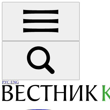
РУС
ENG