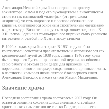
Александро-Невский храм был построен по проекту
архитектора Гольма и под его руководством в византийском
стиле из так называемой «плинфы» (от греч. слова –
«кирпич»), то есть широкого и плоского обожженного
кирпича, считавшегося основным строительным материалом
в архитектуре Византии и в русском храмовом зодчестве X-
XIII веков. Здание из темно-красного кирпича было украшено
витражами и резьбой по Храм в эпоху атеизма
В 1920-х годах храм был закрыт. В 1931 году он был
конфискован советским правительством и использовался как
краеведческий музей до 1938 года. Лишь в 1946 году храм
был возвращен Русской православной церкви, возобновил
свою работу и открыл свои двери для прихожан. От
дореволюционного интерьера сохранились старинные иконы,
в частности, храмовая икона святого благоверного князя
Александра Невского и икона святой Марии Магдалины.
Значение храма
Последняя реставрация храма состоялась в 2007 году. Он
остается одним из сохранившихся значимых старейших
христианских памятников не только Гянджи, но и всего