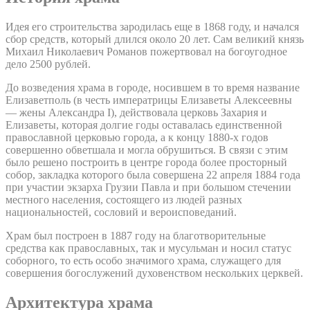
Идея его строительства зародилась еще в 1868 году, и начался
сбор средств, который длился около 20 лет. Сам великий князь
Михаил Николаевич Романов пожертвовал на богоугодное
дело 2500 рублей.
До возведения храма в городе, носившем в то время название
Елизаветполь (в честь императрицы Елизаветы Алексеевны
— жены Александра I), действовала церковь Захария и
Елизаветы, которая долгие годы оставалась единственной
православной церковью города, а к концу 1880-х годов
совершенно обветшала и могла обрушиться. В связи с этим
было решено построить в центре города более просторный
собор, закладка которого была совершена 22 апреля 1884 года
при участии экзарха Грузии Павла и при большом стечении
местного населения, состоящего из людей разных
национальностей, сословий и вероисповеданий.
Храм был построен в 1887 году на благотворительные
средства как православных, так и мусульман и носил статус
соборного, то есть особо значимого храма, служащего для
совершения богослужений духовенством нескольких церквей.
Архитектура храма