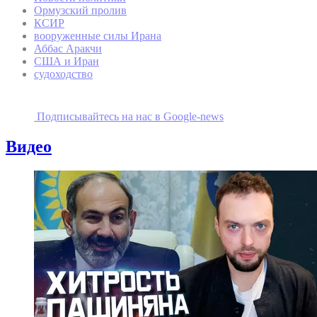
Ормузский пролив
КСИР
вооруженные силы Ирана
Аббас Аракчи
США и Иран
судоходство
Подписывайтесь на наc в Google-news
Видео