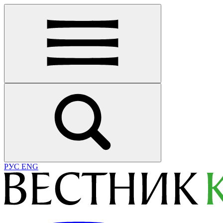
РУС
ENG