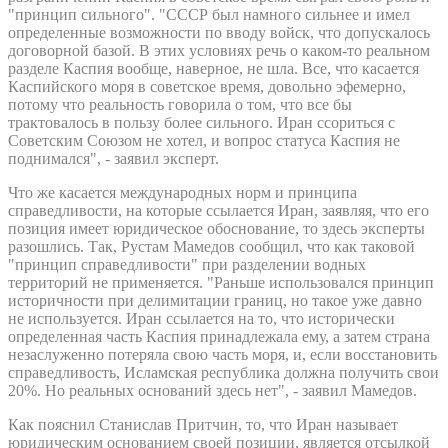
"принцип сильного". "СССР был намного сильнее и имел
определенные возможности по вводу войск, что допускалось
договорной базой. В этих условиях речь о каком-то реальном
разделе Каспия вообще, наверное, не шла. Все, что касается
Каспийского моря в советское время, довольно эфемерно,
потому что реальность говорила о том, что все бы
трактовалось в пользу более сильного. Иран ссориться с
Советским Союзом не хотел, и вопрос статуса Каспия не
поднимался", - заявил эксперт.
Что же касается международных норм и принципа
справедливости, на которые ссылается Иран, заявляя, что его
позиция имеет юридическое обоснование, то здесь эксперты
разошлись. Так, Рустам Мамедов сообщил, что как таковой
"принцип справедливости" при разделении водных
территорий не применяется. "Раньше использовался принцип
историчности при делимитации границ, но такое уже давно
не используется. Иран ссылается на то, что исторически
определенная часть Каспия принадлежала ему, а затем страна
незаслуженно потеряла свою часть моря, и, если восстановить
справедливость, Исламская республика должна получить свои
20%. Но реальных оснований здесь нет", - заявил Мамедов.
Как пояснил Станислав Притчин, то, что Иран называет
юридическим основанием своей позиции, является отсылкой