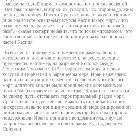
к международной норме о компромиссном поиске решений.
"Нет такого закона, который бы говорил, что стороны должны
ровно делить моря. Просто Иран отстаивает такую позицию:
либо мы вместе осваиваем ресурсы Каспийского моря, либо
разделим его на равные части - позиция строится на такой
базе", - сказал эксперт, добавив, что поиск компромиссов - это
единственный действительный принцип раздела спорных
частей Каспия.
"Всегда есть спорные месторождения в рамках любой
методологии, достаточно посмотреть на существующие
прецеденты, например, на разрешение споров между
Советским Союзом и США в Беринговом море и между
Россией и Норвегией в Баренцевом море. Иран изначально
настаивал на позиции совместного освоения Каспийского
моря, для этого вполне были юридические основания, но
нужно было согласие остальных стран. Когда те начали идти
по своему пути, отстаивать территориальный раздел моря,
Иран стал искать для себя возможность отстаивания своих
интересов, ведь по принципу срединной модифицированной
линии ему достается наименьший сектор. Если бы стороны
поддерживали Иран в принципе кондоминиума, я думаю,
вопрос был бы решен значительно раньше", - подчеркнул
Притчин.