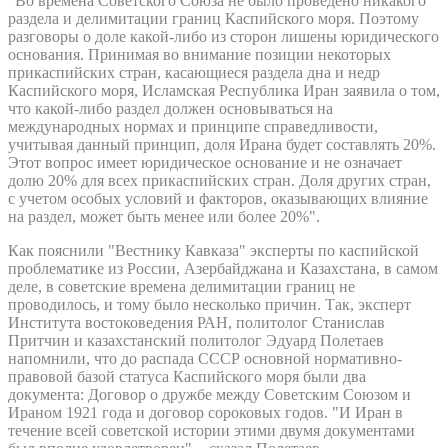
"Во времена Советского Союза не было проведено никакого
раздела и делимитации границ Каспийского моря. Поэтому
разговоры о доле какой-либо из сторон лишены юридического
основания. Принимая во внимание позиции некоторых
прикаспийских стран, касающиеся раздела дна и недр
Каспийского моря, Исламская Республика Иран заявила о том,
что какой-либо раздел должен основываться на
международных нормах и принципе справедливости,
учитывая данный принцип, доля Ирана будет составлять 20%.
Этот вопрос имеет юридическое основание и не означает
долю 20% для всех прикаспийских стран. Доля других стран,
с учетом особых условий и факторов, оказывающих влияние
на раздел, может быть менее или более 20%".
Как пояснили "Вестнику Кавказа" эксперты по каспийской
проблематике из России, Азербайджана и Казахстана, в самом
деле, в советские времена делимитации границ не
проводилось, и тому было несколько причин. Так, эксперт
Института востоковедения РАН, политолог Станислав
Притчин и казахстанский политолог Эдуард Полетаев
напомнили, что до распада СССР основной нормативно-
правовой базой статуса Каспийского моря были два
документа: Договор о дружбе между Советским Союзом и
Ираном 1921 года и договор сороковых годов. "И Иран в
течение всей советской истории этими двумя документами