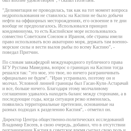
был вполне удовлетворен", - сказал Полетаев.
"Делимитация не проводилась, так как на тот момент вопроса
недропользования не ставилось: на Каспии не было добычи
нефти на оффшорных месторождениях, его освоение в те дни
вообще не предполагалось. Использовался принцип
кондоминиума, то есть Каспийское море использовалось
совместно Советским Союзом и Ираном, обе страны имели
право использовать всю акваторию моря, держать там военно-
морские силы и вести вылов рыбы по всему Каспию", -
поведал Притчин.
По словам завкафедрой международного публичного права
БГУ Рустама Мамедова, вопрос о границах на Каспии тогда
решался так: "это мое, это твое, но ничего разграничивать
официально не будем". "Иран устраивало, поэтому он и
молчал. Условной линией границы был Гасан-Кули-Астарачай
и все, больше ничего. Благодаря этому молчаливому
соглашению удавалось находить баланс между сторонами, а в
последующие годы, когда ситуация резко изменилась,
появились территориальные претензии, основанные на
разных подходах к разделению Каспия", - отметил он.
Директор Центра общественно-политических исследований
Владимир Евсеев, в свою очередь, добавил, что в отсутствии
разграничении Каспия в советское время сыграл свою роль и