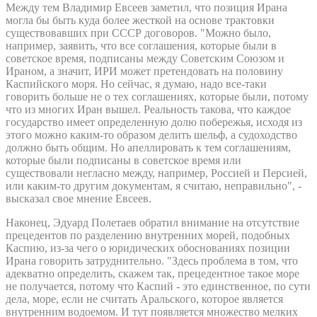
Между тем Владимир Евсеев заметил, что позиция Ирана
могла бы быть куда более жесткой на основе трактовки
существовавших при СССР договоров. "Можно было,
например, заявить, что все соглашения, которые были в
советское время, подписаны между Советским Союзом и
Ираном, а значит, ИРИ может претендовать на половину
Каспийского моря. Но сейчас, я думаю, надо все-таки
говорить больше не о тех соглашениях, которые были, потому
что из многих Иран вышел. Реальность такова, что каждое
государство имеет определенную долю побережья, исходя из
этого можно каким-то образом делить шельф, а судоходство
должно быть общим. Но апеллировать к тем соглашениям,
которые были подписаны в советское время или
существовали негласно между, например, Россией и Персией,
или каким-то другим документам, я считаю, неправильно", -
высказал свое мнение Евсеев.
Наконец, Эдуард Полетаев обратил внимание на отсутствие
прецедентов по разделению внутренних морей, подобных
Каспию, из-за чего о юридических обоснованиях позиции
Ирана говорить затруднительно. "Здесь проблема в том, что
адекватно определить, скажем так, прецедентное такое море
не получается, потому что Каспий - это единственное, по сути
дела, море, если не считать Аральского, которое является
внутренним водоемом. И тут появляется множество мелких