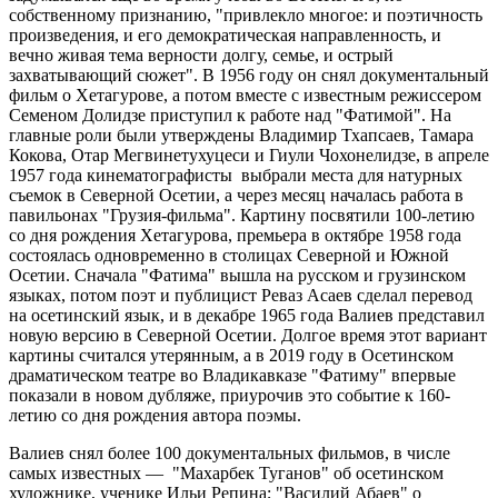
собственному признанию, "привлекло многое: и поэтичность
произведения, и его демократическая направленность, и
вечно живая тема верности долгу, семье, и острый
захватывающий сюжет". В 1956 году он снял документальный
фильм о Хетагурове, а потом вместе с известным режиссером
Семеном Долидзе приступил к работе над "Фатимой". На
главные роли были утверждены Владимир Тхапсаев, Тамара
Кокова, Отар Мегвинетухуцеси и Гиули Чохонелидзе, в апреле
1957 года кинематографисты выбрали места для натурных
съемок в Северной Осетии, а через месяц началась работа в
павильонах "Грузия-фильма". Картину посвятили 100-летию
со дня рождения Хетагурова, премьера в октябре 1958 года
состоялась одновременно в столицах Северной и Южной
Осетии. Сначала "Фатима" вышла на русском и грузинском
языках, потом поэт и публицист Реваз Асаев сделал перевод
на осетинский язык, и в декабре 1965 года Валиев представил
новую версию в Северной Осетии. Долгое время этот вариант
картины считался утерянным, а в 2019 году в Осетинском
драматическом театре во Владикавказе "Фатиму" впервые
показали в новом дубляже, приурочив это событие к 160-
летию со дня рождения автора поэмы.
Валиев снял более 100 документальных фильмов, в числе
самых известных — "Махарбек Туганов" об осетинском
художнике, ученике Ильи Репина; "Василий Абаев" о