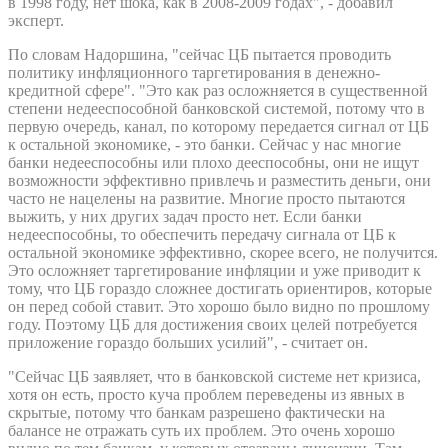
в 1998 году, нет шока, как в 2008-2009 годах", - добавил
эксперт.
По словам Надоршина, "сейчас ЦБ пытается проводить
политику инфляционного таргетирования в денежно-
кредитной сфере". "Это как раз осложняется в существенной
степени недееспособной банковской системой, потому что в
первую очередь, канал, по которому передается сигнал от ЦБ
к остальной экономике, - это банки. Сейчас у нас многие
банки недееспособны или плохо дееспособны, они не ищут
возможности эффективно привлечь и разместить деньги, они
часто не нацелены на развитие. Многие просто пытаются
выжить, у них других задач просто нет. Если банки
недееспособны, то обеспечить передачу сигнала от ЦБ к
остальной экономике эффективно, скорее всего, не получится.
Это осложняет таргетирование инфляции и уже приводит к
тому, что ЦБ гораздо сложнее достигать ориентиров, которые
он перед собой ставит. Это хорошо было видно по прошлому
году. Поэтому ЦБ для достижения своих целей потребуется
приложение гораздо больших усилий", - считает он.
"Сейчас ЦБ заявляет, что в банковской системе нет кризиса,
хотя он есть, просто куча проблем переведены из явных в
скрытые, потому что банкам разрешено фактически на
балансе не отражать суть их проблем. Это очень хорошо