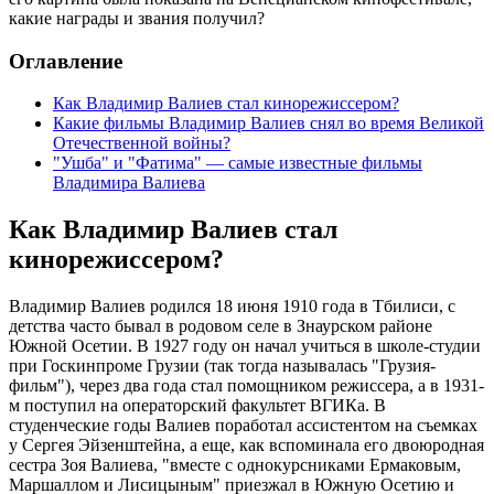
какие награды и звания получил?
Оглавление
Как Владимир Валиев стал кинорежиссером?
Какие фильмы Владимир Валиев снял во время Великой
Отечественной войны?
"Ушба" и "Фатима" — самые известные фильмы
Владимира Валиева
Как Владимир Валиев стал
кинорежиссером?
Владимир Валиев родился 18 июня 1910 года в Тбилиси, с
детства часто бывал в родовом селе в Знаурском районе
Южной Осетии. В 1927 году он начал учиться в школе-студии
при Госкинпроме Грузии (так тогда называлась "Грузия-
фильм"), через два года стал помощником режиссера, а в 1931-
м поступил на операторский факультет ВГИКа. В
студенческие годы Валиев поработал ассистентом на съемках
у Сергея Эйзенштейна, а еще, как вспоминала его двоюродная
сестра Зоя Валиева, "вместе с однокурсниками Ермаковым,
Маршаллом и Лисицыным" приезжал в Южную Осетию и