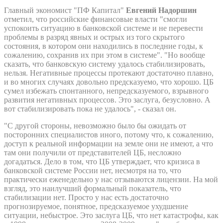
Главный экономист "ПФ Капитал"
Евгений Надоршин
отметил, что российские финансовые власти "смогли
успокоить ситуацию в банковской системе и не перевести
проблемы в разряд явных и острых из того скрытого
состояния, в котором они находились в последние годы, к
сожалению, сохранив их при этом в системе". "Но вообще
сказать, что банковскую систему удалось стабилизировать,
нельзя. Негативные процессы протекают достаточно плавно,
и во многих случаях довольно предсказуемо, что хорошо. ЦБ
сумел избежать спонтанного, непредсказуемого, взрывного
развития негативных процессов. Это заслуга, безусловно. А
вот стабилизировать пока не удалось", - сказал он.
"С другой стороны, невозможно было бы ожидать от
посторонних специалистов иного, потому что, к сожалению,
доступ к реальной информации на земле они не имеют, а что
там они получили от представителей ЦБ, несложно
догадаться. Дело в том, что ЦБ утверждает, что кризиса в
банковской системе России нет, несмотря на то, что
практически еженедельно у нас отзываются лицензии. На мой
взгляд, это наилучший формальный показатель, что
стабилизации нет. Просто у нас есть достаточно
прогнозируемое, понятное, предсказуемое ухудшение
ситуации, небыстрое. Это заслуга ЦБ, что нет катастрофы, как