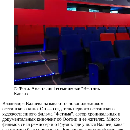
© Фото: Анастасия Тесемникова/ “Вестник
Кавказа“
Владимира Валиева называют основоположником
осетинского кино. Он — создатель первого осетинского
художественного фильма "Фатима", автор хроникальных и
документальных кинолент об Осетии и ее жителях. Много
фильмов снял режиссер и о Грузии. Где учился Валиев, какая
его картина была показана на Венецианском кинофестивале,