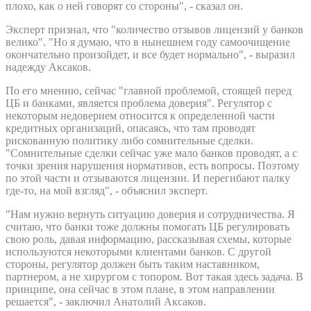
плохо, как о ней говорят со стороны", - сказал он.
Эксперт признал, что "количество отзывов лицензий у банков
велико". "Но я думаю, что в нынешнем году самоочищение
окончательно произойдет, и все будет нормально", - выразил
надежду Аксаков.
По его мнению, сейчас "главной проблемой, стоящей перед
ЦБ и банками, является проблема доверия". Регулятор с
некоторым недоверием относится к определенной части
кредитных организаций, опасаясь, что там проводят
рискованную политику либо сомнительные сделки.
"Сомнительные сделки сейчас уже мало банков проводят, а с
точки зрения нарушения нормативов, есть вопросы. Поэтому
по этой части и отзываются лицензии. И перегибают палку
где-то, на мой взгляд", - объяснил эксперт.
"Нам нужно вернуть ситуацию доверия и сотрудничества. Я
считаю, что банки тоже должны помогать ЦБ регулировать
свою роль, давая информацию, рассказывая схемы, которые
используются некоторыми клиентами банков. С другой
стороны, регулятор должен быть таким наставником,
партнером, а не хирургом с топором. Вот такая здесь задача. В
принципе, она сейчас в этом плане, в этом направлении
решается", - заключил Анатолий Аксаков.