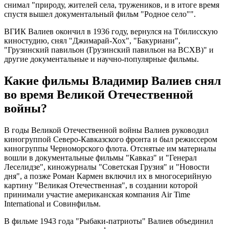
снимал "природу, жителей села, тружеников, и в итоге время
спустя вышел документальный фильм "Родное село"".
ВГИК Валиев окончил в 1936 году, вернулся на Тбилисскую
киностудию, снял "Джимарай-Хох", "Бакуриани",
"Грузинский павильон (Грузинский павильон на ВСХВ)" и
другие документальные и научно-популярные фильмы.
Какие фильмы Владимир Валиев снял
во время Великой Отечественной
войны?
В годы Великой Отечественной войны Валиев руководил
киногруппой Северо-Кавказского фронта и был режиссером
киногруппы Черноморского флота. Отснятые им материалы
вошли в документальные фильмы "Кавказ" и "Генерал
Леселидзе", киножурналы "Советская Грузия" и "Новости
дня", а позже Роман Кармен включил их в многосерийную
картину "Великая Отечественная", в создании которой
принимали участие американская компания Air Time
International и Совинфильм.
В фильме 1943 года "Рыбаки-патриоты" Валиев объединил