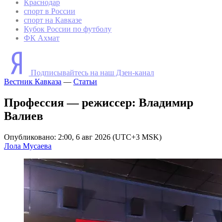
Краснодар
спорт в России
спорт на Кавказе
Кубок России по футболу
ФК Ахмат
Подписывайтесь на наш Дзен-канал
Вестник Кавказа
—
Статьи
Профессия — режиссер: Владимир
Валиев
Опубликовано: 2:00, 6 авг 2026 (UTC+3 MSK)
Лола Мусаева