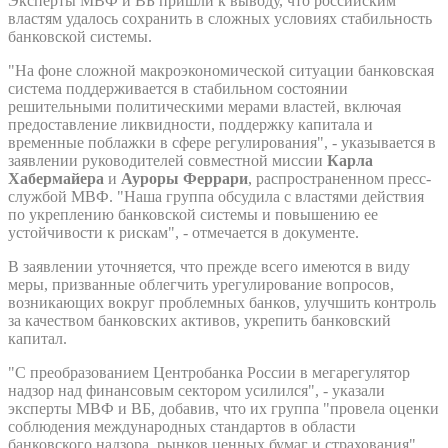
Эксперты МВФ и ВБ пришли к выводу, что российским
властям удалось сохранить в сложных условиях стабильность
банковской системы.
"На фоне сложной макроэкономической ситуации банковская
система поддерживается в стабильном состоянии
решительными политическими мерами властей, включая
предоставление ликвидности, поддержку капитала и
временные поблажки в сфере регулирования", - указывается в
заявлении руководителей совместной миссии
Карла
Хабермайера
и
Ауроры Феррари
, распространенном пресс-
службой МВФ. "Наша группа обсудила с властями действия
по укреплению банковской системы и повышению ее
устойчивости к рискам", - отмечается в документе.
В заявлении уточняется, что прежде всего имеются в виду
меры, призванные облегчить урегулирование вопросов,
возникающих вокруг проблемных банков, улучшить контроль
за качеством банковских активов, укрепить банковский
капитал.
"С преобразованием Центробанка России в мегарегулятор
надзор над финансовым сектором усилился", - указали
эксперты МВФ и ВБ, добавив, что их группа "провела оценки
соблюдения международных стандартов в области
банковского надзора, рынков ценных бумаг и страхования".