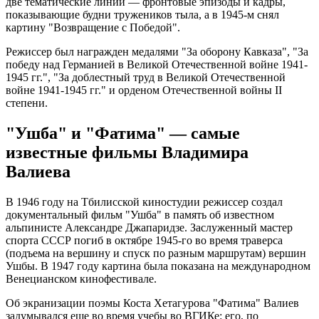
две тематические линии — фронтовые эпизоды и кадры,
показывающие будни тружеников тыла, а в 1945-м снял
картину "Возвращение с Победой".
Режиссер был награжден медалями "За оборону Кавказа", "За
победу над Германией в Великой Отечественной войне 1941-
1945 гг.", "За доблестный труд в Великой Отечественной
войне 1941-1945 гг." и орденом Отечественной войны II
степени.
"Ушба" и "Фатима" — самые
известные фильмы Владимира
Валиева
В 1946 году на Тбилисской киностудии режиссер создал
документальный фильм "Ушба" в память об известном
альпинисте Александре Джапаридзе. Заслуженный мастер
спорта СССР погиб в октябре 1945-го во время траверса
(подъема на вершину и спуск по разным маршрутам) вершин
Ушбы. В 1947 году картина была показана на международном
Венецианском кинофестивале.
Об экранизации поэмы Коста Хетагурова "Фатима" Валиев
задумывался еще во время учебы во ВГИКе: его, по