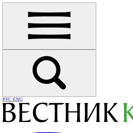
РУС
ENG