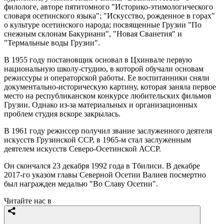
филологе, авторе пятитомного "Историко-этимологического
словаря осетинского языка"; "Искусство, рожденное в горах"
о культуре осетинского народа; посвященные Грузии "По
снежным склонам Бакуриани", "Новая Сванетия" и
"Термальные воды Грузии".
В 1955 году постановщик основал в Цхинвале первую
национальную школу-студию, в которой обучали основам
режиссуры и операторской работы. Ее воспитанники сняли
документально-историческую картину, которая заняла первое
место на республиканском конкурсе любительских фильмов
Грузии. Однако из-за материальных и организационных
проблем студия вскоре закрылась.
В 1961 году режиссер получил звание заслуженного деятеля
искусств Грузинской ССР, в 1965-м стал заслуженным
деятелем искусств Северо-Осетинской АССР.
Он скончался 23 декабря 1992 года в Тбилиси. В декабре
2017-го указом главы Северной Осетии Валиев посмертно
был награжден медалью "Во Славу Осетии".
Читайте нас в