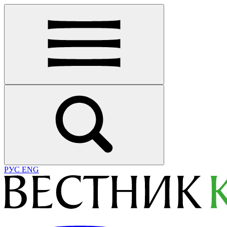
РУС
ENG