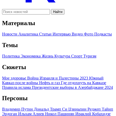
Найти
Материалы
Новости
Аналитика
Статьи
Интервью
Видео
Фото
Подкасты
Темы
Политика
Экономика
Жизнь
Культура
Спорт
Туризм
Сюжеты
Мое здоровье
Война Израиля и Палестины 2023
Южный
Кавказ после войны
Нефть и газ
Где отдохнуть на Кавказе
Правила ислама
Президентские выборы в Азербайджане 2024
Персоны
Владимир Путин
Дональд Трамп
Си Цзиньпин
Реджеп Тайип
Эрдоган
Ильхам Алиев
Никол Пашинян
Ираклий Кобахидзе