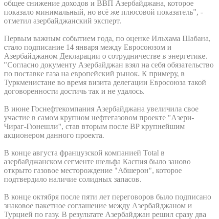
общее снижение доходов и ВВП Азербайджана, которое
показало минимальный, но всё же плюсовой показатель", -
отметил азербайджанский эксперт.
Первым важным событием года, по оценке Ильхама Шабана,
стало подписание 14 января между Евросоюзом и
Азербайджаном Декларации о сотрудничестве в энергетике.
"Согласно документу Азербайджан взял на себя обязательство
по поставке газа на европейский рынок. К примеру, в
Туркменистане во время визита делегации Евросоюза такой
договоренности достичь так и не удалось.
В июне Госнефтекомпания Азербайджана увеличила свое
участие в самом крупном нефтегазовом проекте "Азери-
Чираг-Гюнешли", став вторым после BP крупнейшим
акционером данного проекта.
В конце августа французской компанией Total в
азербайджанском сегменте шельфа Каспия было заново
открыто газовое месторождение "Абшерон", которое
подтвердило наличие солидных запасов.
В конце октября после пяти лет переговоров было подписано
знаковое пакетное соглашение между Азербайджаном и
Турцией по газу. В результате Азербайджан решил сразу два