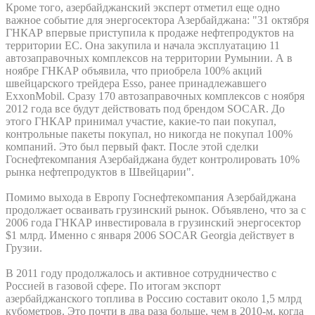
Кроме того, азербайджанский эксперт отметил еще одно
важное событие для энергосектора Азербайджана: "31 октября
ГНКАР впервые приступила к продаже нефтепродуктов на
территории ЕС. Она закупила и начала эксплуатацию 11
автозаправочных комплексов на территории Румынии. А в
ноябре ГНКАР объявила, что приобрела 100% акций
швейцарского трейдера Esso, ранее принадлежавшего
ExxonMobil. Сразу 170 автозаправочных комплексов с ноября
2012 года все будут действовать под брендом SOCAR. До
этого ГНКАР принимал участие, какие-то паи покупал,
контрольные пакеты покупал, но никогда не покупал 100%
компаний. Это был первый факт. После этой сделки
Госнефтекомпания Азербайджана будет контролировать 10%
рынка нефтепродуктов в Швейцарии".
Помимо выхода в Европу Госнефтекомпания Азербайджана
продолжает осваивать грузинский рынок. Объявлено, что за с
2006 года ГНКАР инвестировала в грузинский энергосектор
$1 млрд. Именно с января 2006 SOCAR Georgia действует в
Грузии.
В 2011 году продолжалось и активное сотрудничество с
Россией в газовой сфере. По итогам экспорт
азербайджанского топлива в Россию составит около 1,5 млрд
кубометров. Это почти в два раза больше, чем в 2010-м, когда