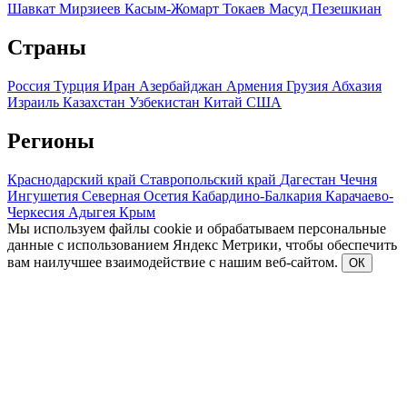
Шавкат Мирзиеев
Касым-Жомарт Токаев
Масуд Пезешкиан
Страны
Россия
Турция
Иран
Азербайджан
Армения
Грузия
Абхазия
Израиль
Казахстан
Узбекистан
Китай
США
Регионы
Краснодарский край
Ставропольский край
Дагестан
Чечня
Ингушетия
Северная Осетия
Кабардино-Балкария
Карачаево-
Черкесия
Адыгея
Крым
Мы используем файлы cookie и обрабатываем персональные
данные с использованием Яндекс Метрики, чтобы обеспечить
вам наилучшее взаимодействие с нашим веб-сайтом.
ОК