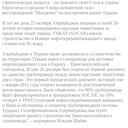
стратегических вопроса – по транзиту своего газа в страны
Евросоюза и продаже 6 млрд кубометров газа с
месторождения "Шахдениз" на внутреннем рынке Турции.
В тот же день 25 октября Азербайджан впервые в своей 20-
летней истории инициировал крупные инвестиции за
пределами своей страны. ГНКАР (SOCAR) начала
строительство в Измире нефтеперерабатывающего завода
стоимостью $5 млрд.
Азербайджан и Турция также договорились о строительстве
на территории Турции нового газопровода для доставки
азербайджанского газа в Европу – Трансанатолийский
газопровод. И уже 26 декабря был подписан первый документ
по данному трубопроводу между министерствами энергетики
двух стран. Это первый юридический документ, который уже
с января 2012 года откроет возможности для технической
реализации проекта. Было объявлено, что 80% трубопровода
будет финансироваться и принадлежать SOCAR, по 10%
отойдет к TPAO (турецкой нефтегазодобывающей компании)
и Botas (собственник и оператор трубопроводной системы
Турции). Госнефтекомпания Азербайджана выступит
оператором проекта строительства Трансанатолийского
газопровода", - подчеркнул Ильхам Шабан.