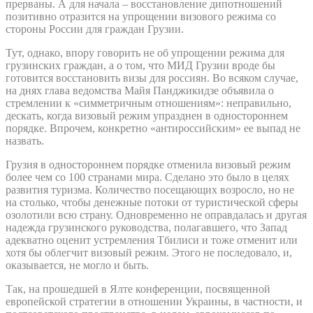
прерваны. А для начала – восстановление дипотношений
позитивно отразится на упрощении визового режима со
стороны России для граждан Грузии.
Тут, однако, впору говорить не об упрощении режима для
грузинских граждан, а о том, что МИД Грузии вроде бы
готовится восстановить визы для россиян. Во всяком случае,
на днях глава ведомства Майя Панджикидзе объявила о
стремлении к «симметричным отношениям»: неправильно,
дескать, когда визовый режим упразднен в одностороннем
порядке. Впрочем, конкретно «антироссийским» ее выпад не
назвать.
Грузия в одностороннем порядке отменила визовый режим
более чем со 100 странами мира. Сделано это было в целях
развития туризма. Количество посещающих возросло, но не
на столько, чтобы денежные потоки от туристической сферы
озолотили всю страну. Одновременно не оправдалась и другая
надежда грузинского руководства, полагавшего, что Запад
адекватно оценит устремления Тбилиси и тоже отменит или
хотя бы облегчит визовый режим. Этого не последовало, и,
оказывается, не могло и быть.
Так, на прошедшей в Ялте конференции, посвященной
европейской стратегии в отношении Украины, в частности, и