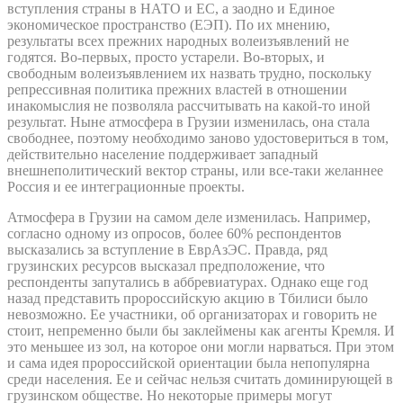
вступления страны в НАТО и ЕС, а заодно и Единое
экономическое пространство (ЕЭП). По их мнению,
результаты всех прежних народных волеизъявлений не
годятся. Во-первых, просто устарели. Во-вторых, и
свободным волеизъявлением их назвать трудно, поскольку
репрессивная политика прежних властей в отношении
инакомыслия не позволяла рассчитывать на какой-то иной
результат. Ныне атмосфера в Грузии изменилась, она стала
свободнее, поэтому необходимо заново удостовериться в том,
действительно население поддерживает западный
внешнеполитический вектор страны, или все-таки желаннее
Россия и ее интеграционные проекты.
Атмосфера в Грузии на самом деле изменилась. Например,
согласно одному из опросов, более 60% респондентов
высказались за вступление в ЕврАзЭС. Правда, ряд
грузинских ресурсов высказал предположение, что
респонденты запутались в аббревиатурах. Однако еще год
назад представить пророссийскую акцию в Тбилиси было
невозможно. Ее участники, об организаторах и говорить не
стоит, непременно были бы заклеймены как агенты Кремля. И
это меньшее из зол, на которое они могли нарваться. При этом
и сама идея пророссийской ориентации была непопулярна
среди населения. Ее и сейчас нельзя считать доминирующей в
грузинском обществе. Но некоторые примеры могут