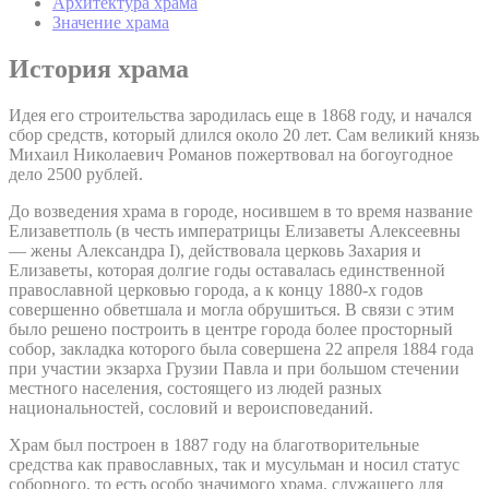
Архитектура храма
Значение храма
История храма
Идея его строительства зародилась еще в 1868 году, и начался
сбор средств, который длился около 20 лет. Сам великий князь
Михаил Николаевич Романов пожертвовал на богоугодное
дело 2500 рублей.
До возведения храма в городе, носившем в то время название
Елизаветполь (в честь императрицы Елизаветы Алексеевны
— жены Александра I), действовала церковь Захария и
Елизаветы, которая долгие годы оставалась единственной
православной церковью города, а к концу 1880-х годов
совершенно обветшала и могла обрушиться. В связи с этим
было решено построить в центре города более просторный
собор, закладка которого была совершена 22 апреля 1884 года
при участии экзарха Грузии Павла и при большом стечении
местного населения, состоящего из людей разных
национальностей, сословий и вероисповеданий.
Храм был построен в 1887 году на благотворительные
средства как православных, так и мусульман и носил статус
соборного, то есть особо значимого храма, служащего для