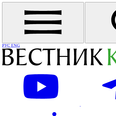
РУС
ENG