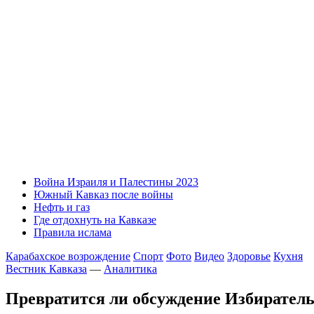
Война Израиля и Палестины 2023
Южный Кавказ после войны
Нефть и газ
Где отдохнуть на Кавказе
Правила ислама
Карабахское возрождение
Спорт
Фото
Видео
Здоровье
Кухня
Вестник Кавказа
—
Аналитика
Превратится ли обсуждение Избиратель