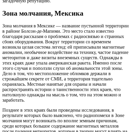
загадочную репутацию.
Зона молчания, Мексика
Зона молчания в Мексике — название пустынной территории
в районе Болсон-де-Мапими. Это место стало известно
благодаря рассказам о проблемах с радиосвязью и странных
сбоях оборудования. Вокруг территории со временем
возникла целая система легенд: ей приписывали магнитные
аномалии, необычное воздействие на технику, частое падение
метеоритов и даже визиты внеземных существ. Однажды в
этих краях даже упала американская ракета. Именно после
этого случая и поползли слухи об аномальности этой зоны.
Дело в том, что местоположение обломков держали в
строжайшем секрете от СМИ, а территория тщательно
охранялась. Местные нанятые для охраны и начали
распространять истории о таинственности этих краев, что
натолкнуло однажды на мысль о том, что на этом можно и
заработать.
Позднее в этих краях были проведены исследования, в
результате которых было выяснено, что радиопомехи в Зоне
молчания могут возникать по вполне земным причинам,
среди которых большое содержание магнитных металлов
после падения метеоритов, которые в теории могут влиять на