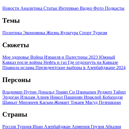
Новости
Аналитика
Статьи
Интервью
Видео
Фото
Подкасты
Темы
Политика
Экономика
Жизнь
Культура
Спорт
Туризм
Сюжеты
Мое здоровье
Война Израиля и Палестины 2023
Южный
Кавказ после войны
Нефть и газ
Где отдохнуть на Кавказе
Правила ислама
Президентские выборы в Азербайджане 2024
Персоны
Владимир Путин
Дональд Трамп
Си Цзиньпин
Реджеп Тайип
Эрдоган
Ильхам Алиев
Никол Пашинян
Ираклий Кобахидзе
Шавкат Мирзиеев
Касым-Жомарт Токаев
Масуд Пезешкиан
Страны
Россия
Турция
Иран
Азербайджан
Армения
Грузия
Абхазия