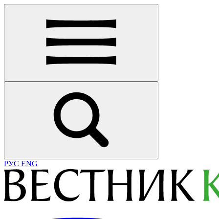
РУС
ENG