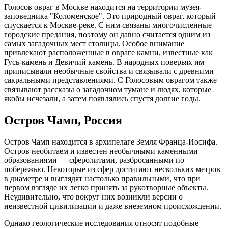
Голосов овраг в Москве находится на территории музея-
заповедника "Коломенское". Это природный овраг, который
спускается к Москве-реке. С ним связаны многочисленные
городские предания, поэтому он давно считается одним из
самых загадочных мест столицы. Особое внимание
привлекают расположенные в овраге камни, известные как
Гусь-камень и Девичий камень. В народных поверьях им
приписывали необычные свойства и связывали с древними
сакральными представлениями. С Голосовым оврагом также
связывают рассказы о загадочном тумане и людях, которые
якобы исчезали, а затем появлялись спустя долгие годы.
Остров Чамп, Россия
Остров Чамп находится в архипелаге Земля Франца-Иосифа.
Остров необитаем и известен необычными каменными
образованиями — сферолитами, разбросанными по
побережью. Некоторые из сфер достигают нескольких метров
в диаметре и выглядят настолько правильными, что при
первом взгляде их легко принять за рукотворные объекты.
Неудивительно, что вокруг них возникли версии о
неизвестной цивилизации и даже внеземном происхождении.
Однако геологические исследования относят подобные