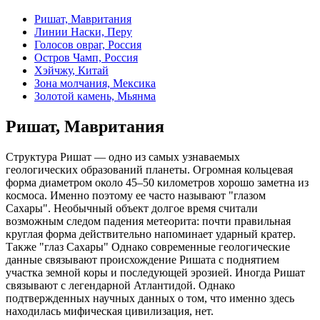
Ришат, Мавритания
Линии Наски, Перу
Голосов овраг, Россия
Остров Чамп, Россия
Хэйчжу, Китай
Зона молчания, Мексика
Золотой камень, Мьянма
Ришат, Мавритания
Структура Ришат — одно из самых узнаваемых
геологических образований планеты. Огромная кольцевая
форма диаметром около 45–50 километров хорошо заметна из
космоса. Именно поэтому ее часто называют "глазом
Сахары". Необычный объект долгое время считали
возможным следом падения метеорита: почти правильная
круглая форма действительно напоминает ударный кратер.
Также "глаз Сахары" Однако современные геологические
данные связывают происхождение Ришата с поднятием
участка земной коры и последующей эрозией. Иногда Ришат
связывают с легендарной Атлантидой. Однако
подтвержденных научных данных о том, что именно здесь
находилась мифическая цивилизация, нет.