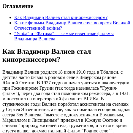
Оглавление
Как Владимир Валиев стал кинорежиссером?
Какие фильмы Владимир Валиев снял во время Великой
Отечественной войны?
"Ушба" и "Фатима" — самые известные фильмы
Владимира Валиева
Как Владимир Валиев стал
кинорежиссером?
Владимир Валиев родился 18 июня 1910 года в Тбилиси, с
детства часто бывал в родовом селе в Знаурском районе
Южной Осетии. В 1927 году он начал учиться в школе-студии
при Госкинпроме Грузии (так тогда называлась "Грузия-
фильм"), через два года стал помощником режиссера, а в 1931-
м поступил на операторский факультет ВГИКа. В
студенческие годы Валиев поработал ассистентом на съемках
у Сергея Эйзенштейна, а еще, как вспоминала его двоюродная
сестра Зоя Валиева, "вместе с однокурсниками Ермаковым,
Маршаллом и Лисицыным" приезжал в Южную Осетию и
снимал "природу, жителей села, тружеников, и в итоге время
спустя вышел документальный фильм "Родное село"".