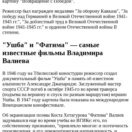
картину "Возвращение с Победой".
Режиссер был награжден медалями "За оборону Кавказа", "За
победу над Германией в Великой Отечественной войне 1941-
1945 гг.", "За доблестный труд в Великой Отечественной
войне 1941-1945 гг." и орденом Отечественной войны II
степени.
"Ушба" и "Фатима" — самые
известные фильмы Владимира
Валиева
В 1946 году на Тбилисской киностудии режиссер создал
документальный фильм "Ушба" в память об известном
альпинисте Александре Джапаридзе. Заслуженный мастер
спорта СССР погиб в октябре 1945-го во время траверса
(подъема на вершину и спуск по разным маршрутам) вершин
Ушбы. В 1947 году картина была показана на международном
Венецианском кинофестивале.
Об экранизации поэмы Коста Хетагурова "Фатима" Валиев
задумывался еще во время учебы во ВГИКе: его, по
собственному признанию, "привлекло многое: и поэтичность
произведения, и его демократическая направленность, и