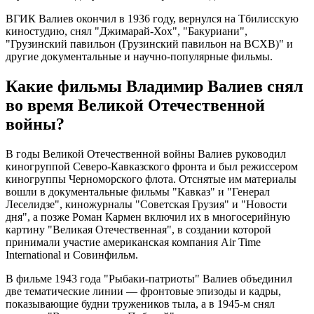
ВГИК Валиев окончил в 1936 году, вернулся на Тбилисскую
киностудию, снял "Джимарай-Хох", "Бакуриани",
"Грузинский павильон (Грузинский павильон на ВСХВ)" и
другие документальные и научно-популярные фильмы.
Какие фильмы Владимир Валиев снял
во время Великой Отечественной
войны?
В годы Великой Отечественной войны Валиев руководил
киногруппой Северо-Кавказского фронта и был режиссером
киногруппы Черноморского флота. Отснятые им материалы
вошли в документальные фильмы "Кавказ" и "Генерал
Леселидзе", киножурналы "Советская Грузия" и "Новости
дня", а позже Роман Кармен включил их в многосерийную
картину "Великая Отечественная", в создании которой
принимали участие американская компания Air Time
International и Совинфильм.
В фильме 1943 года "Рыбаки-патриоты" Валиев объединил
две тематические линии — фронтовые эпизоды и кадры,
показывающие будни тружеников тыла, а в 1945-м снял