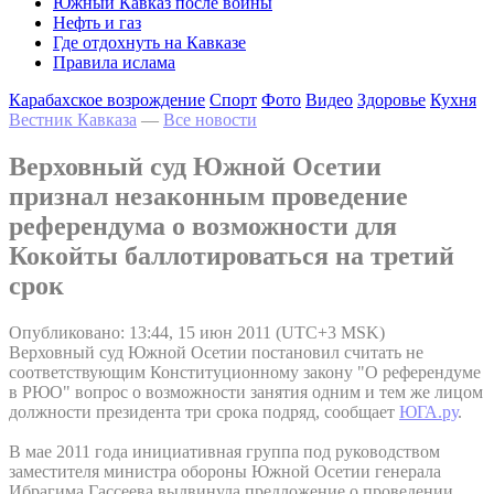
Южный Кавказ после войны
Нефть и газ
Где отдохнуть на Кавказе
Правила ислама
Карабахское возрождение
Спорт
Фото
Видео
Здоровье
Кухня
Вестник Кавказа
—
Все новости
Верховный суд Южной Осетии
признал незаконным проведение
референдума о возможности для
Кокойты баллотироваться на третий
срок
Опубликовано: 13:44, 15 июн 2011 (UTC+3 MSK)
Верховный суд Южной Осетии постановил считать не
соответствующим Конституционному закону "О референдуме
в РЮО" вопрос о возможности занятия одним и тем же лицом
должности президента три срока подряд, сообщает
ЮГА.ру
.
В мае 2011 года инициативная группа под руководством
заместителя министра обороны Южной Осетии генерала
Ибрагима Гассеева выдвинула предложение о проведении