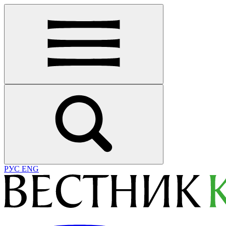
РУС
ENG