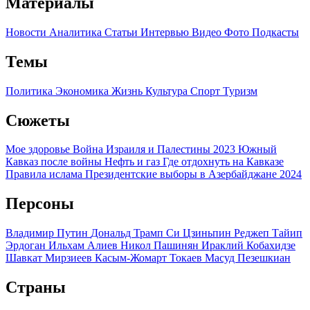
Материалы
Новости
Аналитика
Статьи
Интервью
Видео
Фото
Подкасты
Темы
Политика
Экономика
Жизнь
Культура
Спорт
Туризм
Сюжеты
Мое здоровье
Война Израиля и Палестины 2023
Южный
Кавказ после войны
Нефть и газ
Где отдохнуть на Кавказе
Правила ислама
Президентские выборы в Азербайджане 2024
Персоны
Владимир Путин
Дональд Трамп
Си Цзиньпин
Реджеп Тайип
Эрдоган
Ильхам Алиев
Никол Пашинян
Ираклий Кобахидзе
Шавкат Мирзиеев
Касым-Жомарт Токаев
Масуд Пезешкиан
Страны