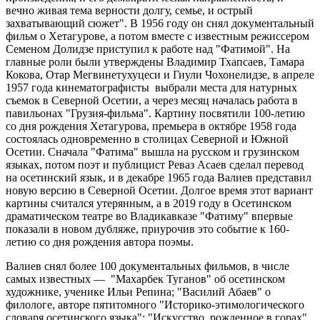
вечно живая тема верности долгу, семье, и острый
захватывающий сюжет". В 1956 году он снял документальный
фильм о Хетагурове, а потом вместе с известным режиссером
Семеном Долидзе приступил к работе над "Фатимой". На
главные роли были утверждены Владимир Тхапсаев, Тамара
Кокова, Отар Мегвинетухуцеси и Гиули Чохонелидзе, в апреле
1957 года кинематографисты выбрали места для натурных
съемок в Северной Осетии, а через месяц началась работа в
павильонах "Грузия-фильма". Картину посвятили 100-летию
со дня рождения Хетагурова, премьера в октябре 1958 года
состоялась одновременно в столицах Северной и Южной
Осетии. Сначала "Фатима" вышла на русском и грузинском
языках, потом поэт и публицист Реваз Асаев сделал перевод
на осетинский язык, и в декабре 1965 года Валиев представил
новую версию в Северной Осетии. Долгое время этот вариант
картины считался утерянным, а в 2019 году в Осетинском
драматическом театре во Владикавказе "Фатиму" впервые
показали в новом дубляже, приурочив это событие к 160-
летию со дня рождения автора поэмы.
Валиев снял более 100 документальных фильмов, в числе
самых известных — "Махарбек Туганов" об осетинском
художнике, ученике Ильи Репина; "Василий Абаев" о
филологе, авторе пятитомного "Историко-этимологического
словаря осетинского языка"; "Искусство, рожденное в горах"