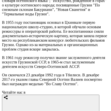
словаря осетинского языка"; "Искусство, рожденное в горах"
о культуре осетинского народа; посвященные Грузии "По
снежным склонам Бакуриани", "Новая Сванетия" и
"Термальные воды Грузии".
В 1955 году постановщик основал в Цхинвале первую
национальную школу-студию, в которой обучали основам
режиссуры и операторской работы. Ее воспитанники сняли
документально-историческую картину, которая заняла первое
место на республиканском конкурсе любительских фильмов
Грузии. Однако из-за материальных и организационных
проблем студия вскоре закрылась.
В 1961 году режиссер получил звание заслуженного деятеля
искусств Грузинской ССР, в 1965-м стал заслуженным
деятелем искусств Северо-Осетинской АССР.
Он скончался 23 декабря 1992 года в Тбилиси. В декабре
2017-го указом главы Северной Осетии Валиев посмертно
был награжден медалью "Во Славу Осетии".
Читайте нас в