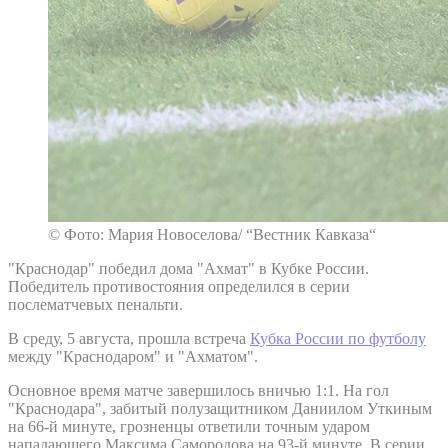
© Фото: Мария Новоселова/ “Вестник Кавказа“
"Краснодар" победил дома "Ахмат" в Кубке России.
Победитель противостояния определился в серии
послематчевых пенальти.
В среду, 5 августа, прошла встреча
Кубка России по футболу
между "Краснодаром" и "Ахматом".
Основное время матче завершилось вничью 1:1. На гол
"Краснодара", забитый полузащитником Даниилом Уткиным
на 66-й минуте, грозненцы ответили точным ударом
нападающего Максима Самородова на 93-й минуте. В серии