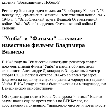
картину "Возвращение с Победой".
Режиссер был награжден медалями "За оборону Кавказа", "За
победу над Германией в Великой Отечественной войне 1941-
1945 гг.", "За доблестный труд в Великой Отечественной
войне 1941-1945 гг." и орденом Отечественной войны II
степени.
"Ушба" и "Фатима" — самые
известные фильмы Владимира
Валиева
В 1946 году на Тбилисской киностудии режиссер создал
документальный фильм "Ушба" в память об известном
альпинисте Александре Джапаридзе. Заслуженный мастер
спорта СССР погиб в октябре 1945-го во время траверса
(подъема на вершину и спуск по разным маршрутам) вершин
Ушбы. В 1947 году картина была показана на международном
Венецианском кинофестивале.
Об экранизации поэмы Коста Хетагурова "Фатима" Валиев
задумывался еще во время учебы во ВГИКе: его, по
собственному признанию, "привлекло многое: и поэтичность