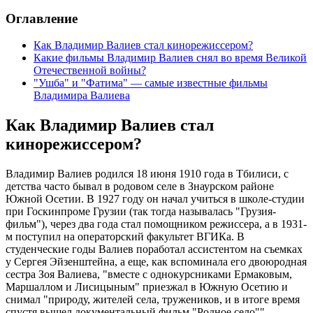
Оглавление
Как Владимир Валиев стал кинорежиссером?
Какие фильмы Владимир Валиев снял во время Великой
Отечественной войны?
"Ушба" и "Фатима" — самые известные фильмы
Владимира Валиева
Как Владимир Валиев стал
кинорежиссером?
Владимир Валиев родился 18 июня 1910 года в Тбилиси, с
детства часто бывал в родовом селе в Знаурском районе
Южной Осетии. В 1927 году он начал учиться в школе-студии
при Госкинпроме Грузии (так тогда называлась "Грузия-
фильм"), через два года стал помощником режиссера, а в 1931-
м поступил на операторский факультет ВГИКа. В
студенческие годы Валиев поработал ассистентом на съемках
у Сергея Эйзенштейна, а еще, как вспоминала его двоюродная
сестра Зоя Валиева, "вместе с однокурсниками Ермаковым,
Маршаллом и Лисицыным" приезжал в Южную Осетию и
снимал "природу, жителей села, тружеников, и в итоге время
спустя вышел документальный фильм "Родное село"".