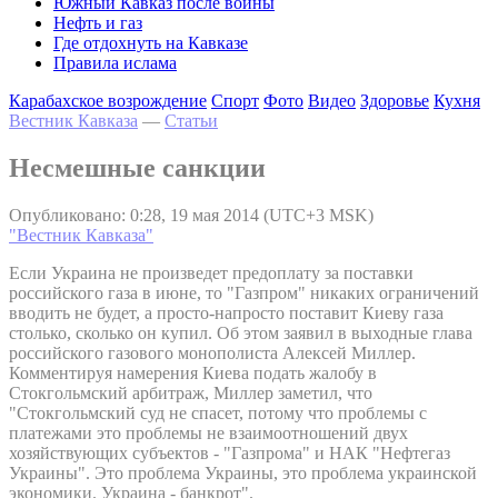
Южный Кавказ после войны
Нефть и газ
Где отдохнуть на Кавказе
Правила ислама
Карабахское возрождение
Спорт
Фото
Видео
Здоровье
Кухня
Вестник Кавказа
—
Статьи
Несмешные санкции
Опубликовано: 0:28, 19 мая 2014 (UTC+3 MSK)
"Вестник Кавказа"
Если Украина не произведет предоплату за поставки
российского газа в июне, то "Газпром" никаких ограничений
вводить не будет, а просто-напросто поставит Киеву газа
столько, сколько он купил. Об этом заявил в выходные глава
российского газового монополиста Алексей Миллер.
Комментируя намерения Киева подать жалобу в
Стокгольмский арбитраж, Миллер заметил, что
"Стокгольмский суд не спасет, потому что проблемы с
платежами это проблемы не взаимоотношений двух
хозяйствующих субъектов - "Газпрома" и НАК "Нефтегаз
Украины". Это проблема Украины, это проблема украинской
экономики. Украина - банкрот".