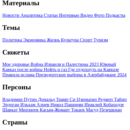
Материалы
Новости
Аналитика
Статьи
Интервью
Видео
Фото
Подкасты
Темы
Политика
Экономика
Жизнь
Культура
Спорт
Туризм
Сюжеты
Мое здоровье
Война Израиля и Палестины 2023
Южный
Кавказ после войны
Нефть и газ
Где отдохнуть на Кавказе
Правила ислама
Президентские выборы в Азербайджане 2024
Персоны
Владимир Путин
Дональд Трамп
Си Цзиньпин
Реджеп Тайип
Эрдоган
Ильхам Алиев
Никол Пашинян
Ираклий Кобахидзе
Шавкат Мирзиеев
Касым-Жомарт Токаев
Масуд Пезешкиан
Страны