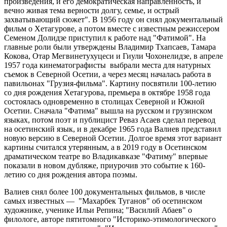
произведения, и его демократическая направленность, и
вечно живая тема верности долгу, семье, и острый
захватывающий сюжет". В 1956 году он снял документальный
фильм о Хетагурове, а потом вместе с известным режиссером
Семеном Долидзе приступил к работе над "Фатимой". На
главные роли были утверждены Владимир Тхапсаев, Тамара
Кокова, Отар Мегвинетухуцеси и Гиули Чохонелидзе, в апреле
1957 года кинематографисты выбрали места для натурных
съемок в Северной Осетии, а через месяц началась работа в
павильонах "Грузия-фильма". Картину посвятили 100-летию
со дня рождения Хетагурова, премьера в октябре 1958 года
состоялась одновременно в столицах Северной и Южной
Осетии. Сначала "Фатима" вышла на русском и грузинском
языках, потом поэт и публицист Реваз Асаев сделал перевод
на осетинский язык, и в декабре 1965 года Валиев представил
новую версию в Северной Осетии. Долгое время этот вариант
картины считался утерянным, а в 2019 году в Осетинском
драматическом театре во Владикавказе "Фатиму" впервые
показали в новом дубляже, приурочив это событие к 160-
летию со дня рождения автора поэмы.
Валиев снял более 100 документальных фильмов, в числе
самых известных — "Махарбек Туганов" об осетинском
художнике, ученике Ильи Репина; "Василий Абаев" о
филологе, авторе пятитомного "Историко-этимологического