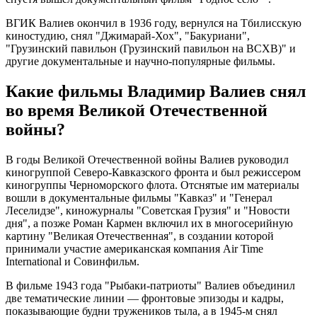
ВГИК Валиев окончил в 1936 году, вернулся на Тбилисскую
киностудию, снял "Джимарай-Хох", "Бакуриани",
"Грузинский павильон (Грузинский павильон на ВСХВ)" и
другие документальные и научно-популярные фильмы.
Какие фильмы Владимир Валиев снял
во время Великой Отечественной
войны?
В годы Великой Отечественной войны Валиев руководил
киногруппой Северо-Кавказского фронта и был режиссером
киногруппы Черноморского флота. Отснятые им материалы
вошли в документальные фильмы "Кавказ" и "Генерал
Леселидзе", киножурналы "Советская Грузия" и "Новости
дня", а позже Роман Кармен включил их в многосерийную
картину "Великая Отечественная", в создании которой
принимали участие американская компания Air Time
International и Совинфильм.
В фильме 1943 года "Рыбаки-патриоты" Валиев объединил
две тематические линии — фронтовые эпизоды и кадры,
показывающие будни тружеников тыла, а в 1945-м снял