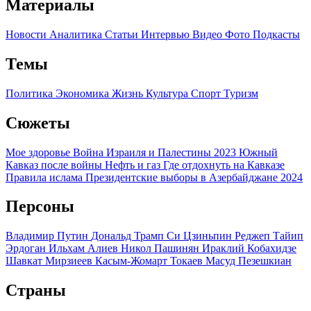
Материалы
Новости
Аналитика
Статьи
Интервью
Видео
Фото
Подкасты
Темы
Политика
Экономика
Жизнь
Культура
Спорт
Туризм
Сюжеты
Мое здоровье
Война Израиля и Палестины 2023
Южный
Кавказ после войны
Нефть и газ
Где отдохнуть на Кавказе
Правила ислама
Президентские выборы в Азербайджане 2024
Персоны
Владимир Путин
Дональд Трамп
Си Цзиньпин
Реджеп Тайип
Эрдоган
Ильхам Алиев
Никол Пашинян
Ираклий Кобахидзе
Шавкат Мирзиеев
Касым-Жомарт Токаев
Масуд Пезешкиан
Страны