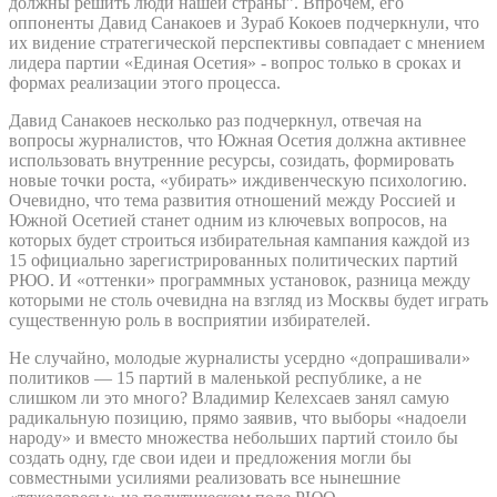
должны решить люди нашей страны”. Впрочем, его
оппоненты Давид Санакоев и Зураб Кокоев подчеркнули, что
их видение стратегической перспективы совпадает с мнением
лидера партии «Единая Осетия» - вопрос только в сроках и
формах реализации этого процесса.
Давид Санакоев несколько раз подчеркнул, отвечая на
вопросы журналистов, что Южная Осетия должна активнее
использовать внутренние ресурсы, созидать, формировать
новые точки роста, «убирать» иждивенческую психологию.
Очевидно, что тема развития отношений между Россией и
Южной Осетией станет одним из ключевых вопросов, на
которых будет строиться избирательная кампания каждой из
15 официально зарегистрированных политических партий
РЮО. И «оттенки» программных установок, разница между
которыми не столь очевидна на взгляд из Москвы будет играть
существенную роль в восприятии избирателей.
Не случайно, молодые журналисты усердно «допрашивали»
политиков — 15 партий в маленькой республике, а не
слишком ли это много? Владимир Келехсаев занял самую
радикальную позицию, прямо заявив, что выборы «надоели
народу» и вместо множества небольших партий стоило бы
создать одну, где свои идеи и предложения могли бы
совместными усилиями реализовать все нынешние