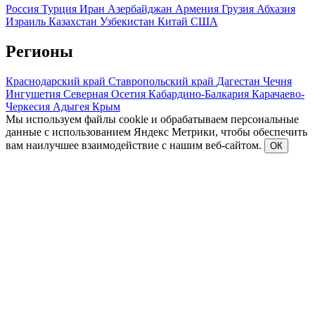
Россия
Турция
Иран
Азербайджан
Армения
Грузия
Абхазия
Израиль
Казахстан
Узбекистан
Китай
США
Регионы
Краснодарский край
Ставропольский край
Дагестан
Чечня
Ингушетия
Северная Осетия
Кабардино-Балкария
Карачаево-
Черкесия
Адыгея
Крым
Мы используем файлы cookie и обрабатываем персональные
данные с использованием Яндекс Метрики, чтобы обеспечить
вам наилучшее взаимодействие с нашим веб-сайтом.
ОК