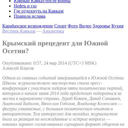
Южный Кавказ после войны
Нефть и газ
Где отдохнуть на Кавказе
Правила ислама
Карабахское возрождение
Спорт
Фото
Видео
Здоровье
Кухня
Вестник Кавказа
—
Аналитика
Крымский прецедент для Южной
Осетии?
Опубликовано: 0:57, 24 мар 2014 (UTC+3 MSK)
Алексей Власов
Одним из главных событий завершившейся в Южной Осетии
Школы журналистского мастерства стала пресс-
конференция с участием лидеров пяти политических партий,
которым в начале июня 2014 года предстоит побороться за
места в парламенте страны. Зураб Кокоев, Давид Санакоев,
Анатолий Бибилов, Вячеслав Гобозов, Владимир Келехсаев —
фигуры узнаваемые, с большим политическим опытом и
авторитетом. Тем интереснее для молодых журналистов
была их реакция на неожиданные и острые вопросы —
никаких заранее согласованных сценариев формат общения на