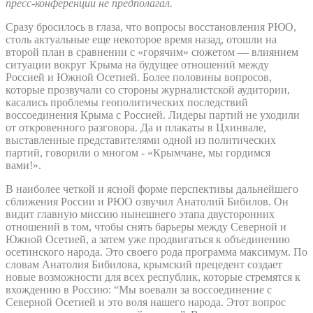
пресс-конференции не предполагал.
Сразу бросилось в глаза, что вопросы восстановления РЮО,
столь актуальные еще некоторое время назад, отошли на
второй план в сравнении с «горячим» сюжетом — влиянием
ситуации вокруг Крыма на будущее отношений между
Россией и Южной Осетией. Более половины вопросов,
которые прозвучали со стороны журналистской аудитории,
касались проблемы геополитических последствий
воссоединения Крыма с Россией. Лидеры партий не уходили
от откровенного разговора. Да и плакаты в Цхинвале,
выставленные представителями одной из политических
партий, говорили о многом - «Крымчане, мы гордимся
вами!».
В наиболее четкой и ясной форме перспективы дальнейшего
сближения России и РЮО озвучил Анатолий Бибилов. Он
видит главную миссию нынешнего этапа двусторонних
отношений в том, чтобы снять барьеры между Северной и
Южной Осетией, а затем уже продвигаться к объединению
осетинского народа. Это своего рода программа максимум. По
словам Анатолия Бибилова, крымский прецедент создает
новые возможности для всех республик, которые стремятся к
вхождению в Россию: “Мы воевали за воссоединение с
Северной Осетией и это воля нашего народа. Этот вопрос