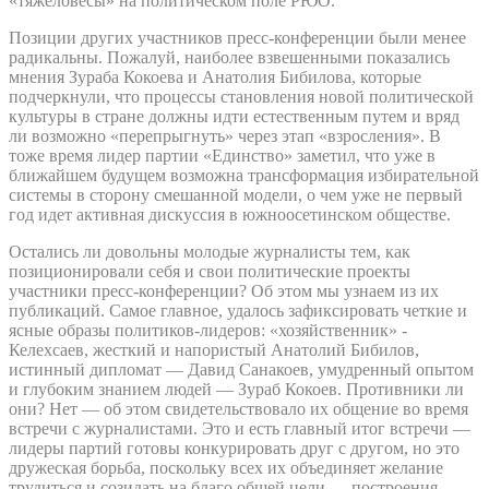
«тяжеловесы» на политическом поле РЮО.
Позиции других участников пресс-конференции были менее
радикальны. Пожалуй, наиболее взвешенными показались
мнения Зураба Кокоева и Анатолия Бибилова, которые
подчеркнули, что процессы становления новой политической
культуры в стране должны идти естественным путем и вряд
ли возможно «перепрыгнуть» через этап «взросления». В
тоже время лидер партии «Единство» заметил, что уже в
ближайшем будущем возможна трансформация избирательной
системы в сторону смешанной модели, о чем уже не первый
год идет активная дискуссия в южноосетинском обществе.
Остались ли довольны молодые журналисты тем, как
позиционировали себя и свои политические проекты
участники пресс-конференции? Об этом мы узнаем из их
публикаций. Самое главное, удалось зафиксировать четкие и
ясные образы политиков-лидеров: «хозяйственник» -
Келехсаев, жесткий и напористый Анатолий Бибилов,
истинный дипломат — Давид Санакоев, умудренный опытом
и глубоким знанием людей — Зураб Кокоев. Противники ли
они? Нет — об этом свидетельствовало их общение во время
встречи с журналистами. Это и есть главный итог встречи —
лидеры партий готовы конкурировать друг с другом, но это
дружеская борьба, поскольку всех их объединяет желание
трудиться и созидать на благо общей цели — построения