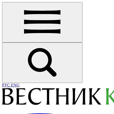
РУС
ENG