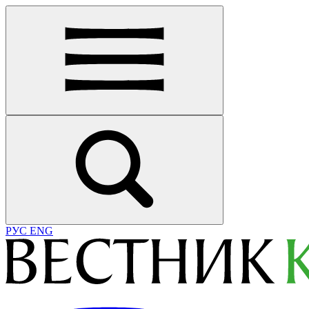
РУС
ENG