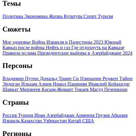
Темы
Политика
Экономика
Жизнь
Культура
Спорт
Туризм
Сюжеты
Мое здоровье
Война Израиля и Палестины 2023
Южный
Кавказ после войны
Нефть и газ
Где отдохнуть на Кавказе
Правила ислама
Президентские выборы в Азербайджане 2024
Персоны
Владимир Путин
Дональд Трамп
Си Цзиньпин
Реджеп Тайип
Эрдоган
Ильхам Алиев
Никол Пашинян
Ираклий Кобахидзе
Шавкат Мирзиеев
Касым-Жомарт Токаев
Масуд Пезешкиан
Страны
Россия
Турция
Иран
Азербайджан
Армения
Грузия
Абхазия
Израиль
Казахстан
Узбекистан
Китай
США
Регионы