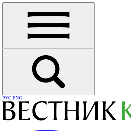
РУС
ENG