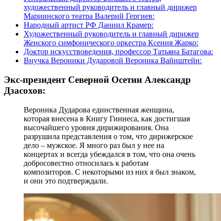
художественный руководитель и главный дирижер
Мариинского театра Валерий Гергиев:
Народный артист РФ Даниил Крамер:
Художественный руководитель и главный дирижер
Женского симфонического оркестра Ксения Жарко:
Доктор искусствоведения, профессор Татьяна Батагова:
Внучка Вероники Дударовой Вероника Вайнштейн:
Экс-президент Северной Осетии Александр
Дзасохов:
Вероника Дударова единственная женщина,
которая внесена в Книгу Гиннеса, как достигшая
высочайшего уровня дирижирования. Она
разрушила представления о том, что дирижерское
дело – мужское. Я много раз был у нее на
концертах и всегда убеждался в том, что она очень
добросовестно относилась к работам
композиторов. С некоторыми из них я был знаком,
и они это подтверждали.