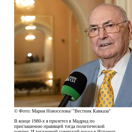
© Фото: Мария Новоселова/ "Вестник Кавказа"
В конце 1980-х я прилетел в Мадрид по
приглашению правящей тогда политической
партии. И тогдашний советский посол в Испании