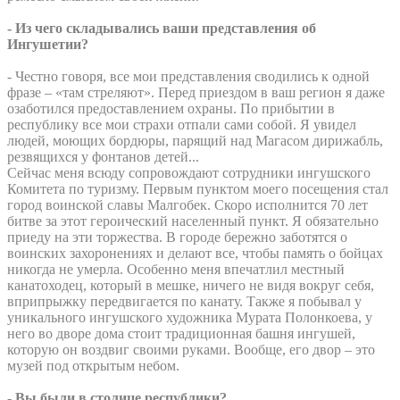
- Из чего складывались ваши представления об
Ингушетии?
- Честно говоря, все мои представления сводились к одной
фразе – «там стреляют». Перед приездом в ваш регион я даже
озаботился предоставлением охраны. По прибытии в
республику все мои страхи отпали сами собой. Я увидел
людей, моющих бордюры, парящий над Магасом дирижабль,
резвящихся у фонтанов детей...
Сейчас меня всюду сопровождают сотрудники ингушского
Комитета по туризму. Первым пунктом моего посещения стал
город воинской славы Малгобек. Скоро исполнится 70 лет
битве за этот героический населенный пункт. Я обязательно
приеду на эти торжества. В городе бережно заботятся о
воинских захоронениях и делают все, чтобы память о бойцах
никогда не умерла. Особенно меня впечатлил местный
канатоходец, который в мешке, ничего не видя вокруг себя,
вприпрыжку передвигается по канату. Также я побывал у
уникального ингушского художника Мурата Полонкоева, у
него во дворе дома стоит традиционная башня ингушей,
которую он воздвиг своими руками. Вообще, его двор – это
музей под открытым небом.
- Вы были в столице республики?