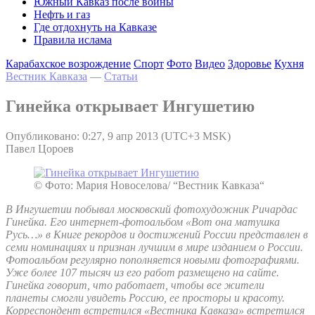
Южный Кавказ после войны
Нефть и газ
Где отдохнуть на Кавказе
Правила ислама
Карабахское возрождение
Спорт
Фото
Видео
Здоровье
Кухня
Вестник Кавказа
—
Статьи
Гинейка открывает Ингушетию
Опубликовано: 0:27, 9 апр 2013 (UTC+3 MSK)
Павел Цороев
© Фото: Мария Новоселова/ “Вестник Кавказа“
В Ингушетии побывал московский фотохудожник Ричардас
Гинейка. Его интернет-фотоальбом «Вот она матушка
Русь…» в Книге рекордов и достижений России представлен в
семи номинациях и признан лучшим в мире изданием о России.
Фотоальбом регулярно пополняется новыми фотографиями.
Уже более 107 тысяч из его работ размещено на сайте.
Гинейка говорит, что работает, чтобы все жители
планеты смогли увидеть Россию, ее просторы и красоту.
Корреспондент встретился «Вестника Кавказа» встретился