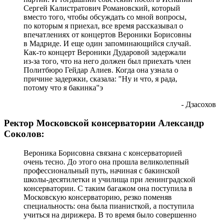
Сергей Калистратович Романовский, который
вместо того, чтобы обсуждать со мной вопросы,
по которым я приехал, все время рассказывал о
впечатлениях от концертов Вероники Борисовны
в Мадриде. И еще один запоминающийся случай.
Как-то концерт Вероники Дударовой задержали
из-за того, что на него должен был приехать член
Политбюро Гейдар Алиев. Когда она узнала о
причине задержки, сказала: "Ну и что, я рада,
потому что я бакинка"э
- Дзасохов
Ректор Московской консерватории Александр
Соколов:
Вероника Борисовна связана с консерваторией
очень тесно. До этого она прошла великолепный
профессиональный путь, начиная с бакинской
школы-десятилетки и училища при ленинградской
консерватории. С таким багажом она поступила в
Московскую консерваторию, резко поменяв
специальность: она была пианисткой, а поступила
учиться на дирижера. В то время было совершенно