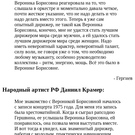
Вероника Борисовна реагировала на то, что
слышала в оркестре и моментально давала четкое,
почти жесткое указание, что не надо делать и что
надо делать вместо этого. Теперь я уже сам
опытный дирижер, не такой как Вероника
Борисовна, конечно, мне не удастся стать лучшим
дирижером мира среди мужчин, а ей удалось стать
лучшим дирижером мира среди женщин. Надо
иметь невероятный характер, невероятный талант,
силу воли, не говоря уже о том, что необходимо
любому музыканту, особенно руководителю
коллектива – ритм, энергию, мощь. Всё это было в
Веронике Борисовне.
- Гергиев
Народный артист РФ Даниил Крамер:
Мое знакомство с Вероникой Борисовной началось
с записи концерта 1975 года. Для меня эта запись
была хрестоматийной. Когда я сыграл рапсодию
Гершвина, ее услышала Вероника Борисовна, ей
понравилось, она позвала меня выступать вместе.
И вот тогда я увидел, как знаменитый дирижер,
работая с молодым, практически начинающим