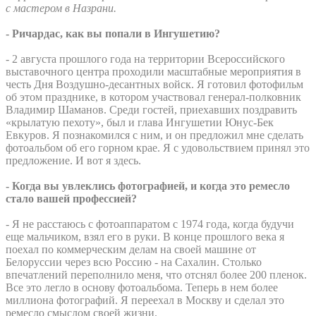
с мастером в Назрани.
- Ричардас, как вы попали в Ингушетию?
- 2 августа прошлого года на территории Всероссийского
выставочного центра проходили масштабные мероприятия в
честь Дня Воздушно-десантных войск. Я готовил фотофильм
об этом празднике, в котором участвовал генерал-полковник
Владимир Шаманов. Среди гостей, приехавших поздравить
«крылатую пехоту», был и глава Ингушетии Юнус-Бек
Евкуров. Я познакомился с ним, и он предложил мне сделать
фотоальбом об его горном крае. Я с удовольствием принял это
предложение. И вот я здесь.
- Когда вы увлеклись фотографией, и когда это ремесло
стало вашей профессией?
- Я не расстаюсь с фотоаппаратом с 1974 года, когда будучи
еще мальчиком, взял его в руки. В конце прошлого века я
поехал по коммерческим делам на своей машине от
Белоруссии через всю Россию - на Сахалин. Столько
впечатлений переполнило меня, что отснял более 200 пленок.
Все это легло в основу фотоальбома. Теперь в нем более
миллиона фотографий. Я переехал в Москву и сделал это
ремесло смыслом своей жизни.