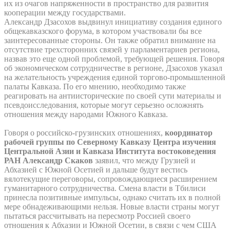
их из очагов напряженности в пространство для развития
кооперации между государствами.
Александр Дзасохов выдвинул инициативу создания единого
общекавказского форума, в котором участвовали бы все
заинтересованные стороны. Он также обратил внимание на
отсутствие трехсторонних связей у парламентариев региона,
назвав это еще одной проблемой, требующей решения. Говоря
об экономическом сотрудничестве в регионе, Дзасохов указал
на желательность учреждения единой торгово-промышленной
палаты Кавказа. По его мнению, необходимо также
реагировать на антиисторические по своей сути материалы и
псевдоисследования, которые могут серьезно осложнять
отношения между народами Южного Кавказа.
Говоря о российско-грузинских отношениях,
координатор
рабочей группы по Северному Кавказу Центра изучения
Центральной Азии и Кавказа Института востоковедения
РАН Александр Скаков
заявил, что между Грузией и
Абхазией с Южной Осетией и дальше будут вестись
вялотекущие переговоры, сопровождающиеся расширением
гуманитарного сотрудничества. Смена власти в Тбилиси
принесла позитивные импульсы, однако считать их в полной
мере обнадеживающими нельзя. Новые власти страны могут
пытаться рассчитывать на пересмотр Россией своего
отношения к Абхазии и Южной Осетии, в связи с чем США