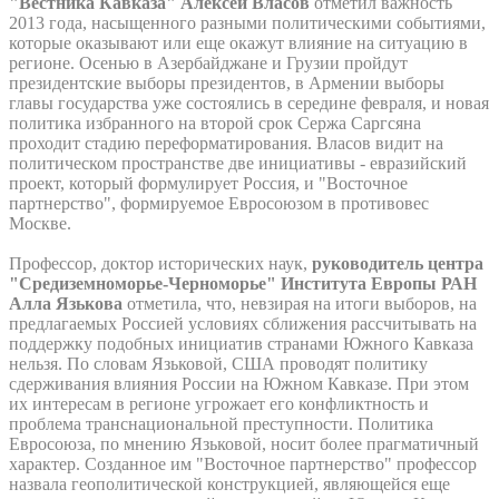
"Вестника Кавказа" Алексей Власов
отметил важность
2013 года, насыщенного разными политическими событиями,
которые оказывают или еще окажут влияние на ситуацию в
регионе. Осенью в Азербайджане и Грузии пройдут
президентские выборы президентов, в Армении выборы
главы государства уже состоялись в середине февраля, и новая
политика избранного на второй срок Сержа Саргсяна
проходит стадию переформатирования. Власов видит на
политическом пространстве две инициативы - евразийский
проект, который формулирует Россия, и "Восточное
партнерство", формируемое Евросоюзом в противовес
Москве.
Профессор, доктор исторических наук,
руководитель центра
"Средиземноморье-Черноморье" Института Европы РАН
Алла Язькова
отметила, что, невзирая на итоги выборов, на
предлагаемых Россией условиях сближения рассчитывать на
поддержку подобных инициатив странами Южного Кавказа
нельзя. По словам Язьковой, США проводят политику
сдерживания влияния России на Южном Кавказе. При этом
их интересам в регионе угрожает его конфликтность и
проблема транснациональной преступности. Политика
Евросоюза, по мнению Язьковой, носит более прагматичный
характер. Созданное им "Восточное партнерство" профессор
назвала геополитической конструкцией, являющейся еще