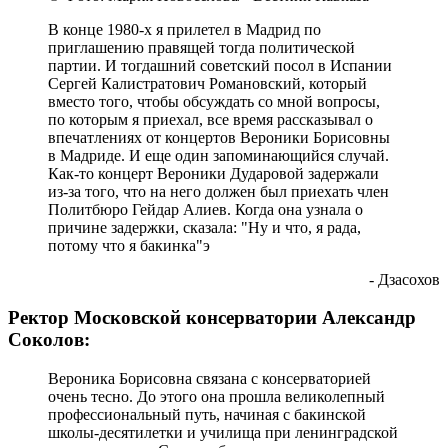
В конце 1980-х я прилетел в Мадрид по
приглашению правящей тогда политической
партии. И тогдашний советский посол в Испании
Сергей Калистратович Романовский, который
вместо того, чтобы обсуждать со мной вопросы,
по которым я приехал, все время рассказывал о
впечатлениях от концертов Вероники Борисовны
в Мадриде. И еще один запоминающийся случай.
Как-то концерт Вероники Дударовой задержали
из-за того, что на него должен был приехать член
Политбюро Гейдар Алиев. Когда она узнала о
причине задержки, сказала: "Ну и что, я рада,
потому что я бакинка"э
- Дзасохов
Ректор Московской консерватории Александр
Соколов:
Вероника Борисовна связана с консерваторией
очень тесно. До этого она прошла великолепный
профессиональный путь, начиная с бакинской
школы-десятилетки и училища при ленинградской