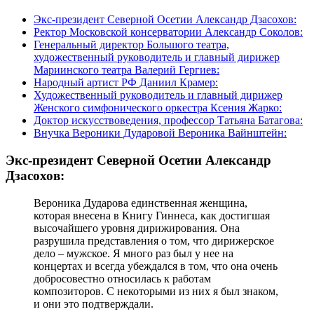
Экс-президент Северной Осетии Александр Дзасохов:
Ректор Московской консерватории Александр Соколов:
Генеральный директор Большого театра,
художественный руководитель и главный дирижер
Мариинского театра Валерий Гергиев:
Народный артист РФ Даниил Крамер:
Художественный руководитель и главный дирижер
Женского симфонического оркестра Ксения Жарко:
Доктор искусствоведения, профессор Татьяна Батагова:
Внучка Вероники Дударовой Вероника Вайнштейн:
Экс-президент Северной Осетии Александр
Дзасохов:
Вероника Дударова единственная женщина,
которая внесена в Книгу Гиннеса, как достигшая
высочайшего уровня дирижирования. Она
разрушила представления о том, что дирижерское
дело – мужское. Я много раз был у нее на
концертах и всегда убеждался в том, что она очень
добросовестно относилась к работам
композиторов. С некоторыми из них я был знаком,
и они это подтверждали.