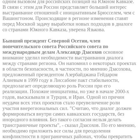
одним вызовом для российских позиций на Южном Кавказе.
В связи с этим для России представляет больший интерес
выстраивание отношений с инициативным Брюсселем, чем с
Вашингтоном. Происходящие в регионе изменения ставят
перед Москвой задачу выработки новых подходов в диалоге
со странами Южного Кавказа, уверена Язькова.
Бывший президент Северной Осетии, член
попечительского совета Российского совета по
международным делам Александр Дзасохов
основное
внимание уделил необходимости выстраивания диалога
между странами региона. Он напомнил о некоторых проектах
в области безопасности, в частности, по мнению Дзасохова,
предложенный президентом Азербайджана Гейдаром
Алиевым в 1999 году в Лиссабоне пакт стабильности,
предполагает определяющую роль России при его
реализации. Похожие инициативы, но уже в начале 2000-х
годов, высказывали и Турция, и Иран. Одной из причин
неудачи всех этих проектов стало преувеличение роли
участия внерегиональных сил. "Считаю, что диалог должен
формироваться внутри самих кавказских государств, без
инородного влияния. Без такого согласия нельзя делать
трансграничные проекты", - сказал Дзасохов. По его мнению,
необходимо приложить все силы для преодоления
конфликтности в приграничных районах, чтобы превратить