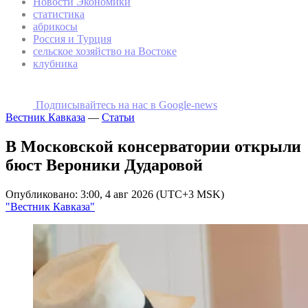
Новости Экономики
статистика
абрикосы
Россия и Турция
сельское хозяйство на Востоке
клубника
Подписывайтесь на наc в Google-news
Вестник Кавказа
—
Статьи
В Московской консерватории открыли
бюст Вероники Дударовой
Опубликовано: 3:00, 4 авг 2026 (UTC+3 MSK)
"Вестник Кавказа"