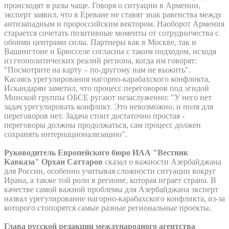
происходят в разы чаще. Говоря о ситуации в Армении,
эксперт заявил, что в Ереване не ставят знак равенства между
антизападным и пророссийским вектором. Наоборот Армения
старается сочетать позитивные моменты от сотрудничества с
обоими центрами силы. Партнеры как в Москве, так и
Вашингтоне и Брюсселе согласны с таким подходом, исходя
из геополитических реалий региона, когда им говорят:
"Посмотрите на карту – по-другому нам не выжить".
Касаясь урегулирования нагорно-карабахского конфликта,
Искандарян заметил, что процесс переговоров под эгидой
Минской группы ОБСЕ ругают незаслуженно: "У него нет
задач урегулировать конфликт. Это невозможно, и поля для
переговоров нет. Задача стоит достаточно простая -
переговоры должны продолжаться, сам процесс должен
сохранять интернационализацию".
Руководитель Европейского бюро ИАА "Вестник
Кавказа" Орхан Саттаров
сказал о важности Азербайджана
для России, особенно учитывая сложности ситуации вокруг
Ирана, а также той роли в регионе, которая играет страна. В
качестве самой важной проблемы для Азербайджана эксперт
назвал урегулирование нагорно-карабахского конфликта, из-за
которого стопорятся самые разные региональные проекты.
Глава русской редакции международного агентства