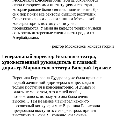
Московской консерватории, всегда сохраняются
связи с творческими институциями тех стран,
которые раньше были связаны политически. До
сих пор почти все ректоры бывших республик
Советского союза - воспитанники Московской
консерватории, поэтому связи у нас
продолжаются. У меня на кафедре теории музыки
есть очень интересные специалисты родом из
Азербайджана.
- ректор Московской консерватории
Генеральный директор Большого театра,
художественный руководитель и главный
дирижер Мариинского театра Валерий Гергиев:
Вероника Борисовна Дударова уже была признана
первой женщиной-дирижером в мире, когда я
только поступил в консерваторию. Я думать и
гадать не мог о том, что я с ней вообще
познакомлюсь, потому что она была очень
высоко… Тем не менее я выиграл какой-то
всесоюзный конкурс, и мне Вероника Борисовна
предложила выступить с ее оркестром, причем
выступить в Сочи. Я, конечно, был очень