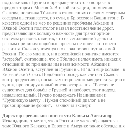
подталкивают Грузию к превращению этого вопроса в
предмет торга с Москвой. В такой ситуации, по мнению
Скакова, политика Тбилиси в отношениях со своим северным
соседом выстраивается, по сути, в Брюсселе и Вашингтоне. В
качестве одной из мер по решению проблемы Абхазии и
Южной Осетии политолог назвал восстановление дорог,
представляющих большую важность для транспортной
системы региона, отметив, что на сегодняшний день по
разным причинам подобные проекты не получают своего
развития. Скаков упомянул и о сложностях внутри самой
России. По его мнению, и в российской политике имеются
"ястребы", считающие, что с Тбилиси нельзя иметь никаких
отношений до признания им независимости Абхазии и
Южной Осетии, вступления Грузии в СНГ или еще больше - в
Евразийский Союз. Подобный подход, как считает Скаков
контрпродуктивен, поскольку откровенно заводит ситуацию в
тупик, провоцируя новый виток отторжения. "Россия не
существует для борьбы с Грузией и наоборот, этот подход
недальновидный. Нужно поддержать Иванишвили и
"Грузинскую мечту". Нужен спокойный диалог, а не
провоцирование фобий", - заключил эксперт.
Директор ереванского института Кавказа Александр
Искандарян,
отметил, что в России не часто обращаются к
теме Южного Кавказа, в Европе и Америке такие обсуждения