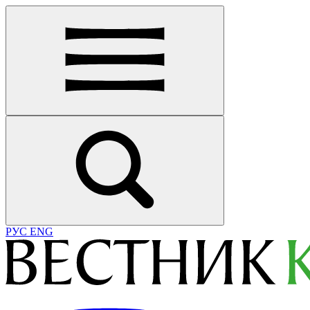
РУС
ENG