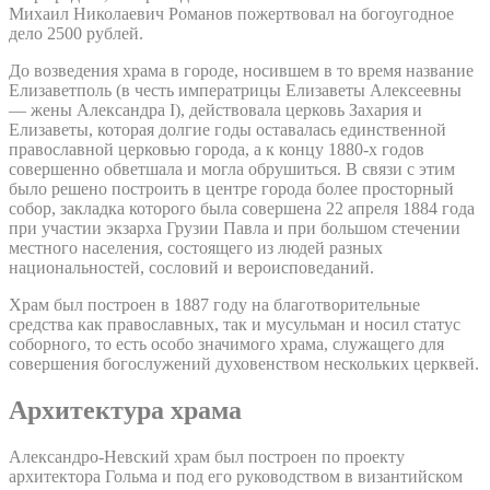
Михаил Николаевич Романов пожертвовал на богоугодное
дело 2500 рублей.
До возведения храма в городе, носившем в то время название
Елизаветполь (в честь императрицы Елизаветы Алексеевны
— жены Александра I), действовала церковь Захария и
Елизаветы, которая долгие годы оставалась единственной
православной церковью города, а к концу 1880-х годов
совершенно обветшала и могла обрушиться. В связи с этим
было решено построить в центре города более просторный
собор, закладка которого была совершена 22 апреля 1884 года
при участии экзарха Грузии Павла и при большом стечении
местного населения, состоящего из людей разных
национальностей, сословий и вероисповеданий.
Храм был построен в 1887 году на благотворительные
средства как православных, так и мусульман и носил статус
соборного, то есть особо значимого храма, служащего для
совершения богослужений духовенством нескольких церквей.
Архитектура храма
Александро-Невский храм был построен по проекту
архитектора Гольма и под его руководством в византийском