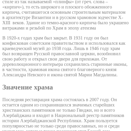
стиле из так называемой «плинфы» (от греч. слова –
«кирпич»), то есть широкого и плоского обожженного
кирпича, считавшегося основным строительным материалом
в архитектуре Византии и в русском храмовом зодчестве X-
XIII веков. Здание из темно-красного кирпича было украшено
витражами и резьбой по Храм в эпоху атеизма
В 1920-х годах храм был закрыт. В 1931 году он был
конфискован советским правительством и использовался как
краеведческий музей до 1938 года. Лишь в 1946 году храм
был возвращен Русской православной церкви, возобновил
свою работу и открыл свои двери для прихожан. От
дореволюционного интерьера сохранились старинные иконы,
в частности, храмовая икона святого благоверного князя
Александра Невского и икона святой Марии Магдалины.
Значение храма
Последняя реставрация храма состоялась в 2007 году. Он
остается одним из сохранившихся значимых старейших
христианских памятников не только Гянджи, но и всего
Азербайджана и входит в Национальный реестр памятников
истории Азербайджанской Республики. Храм пользуется
популярностью не только среди православных, но и среди