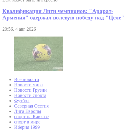
Квалификация Лиги чемпионов: "Арарат-
Армения" одержал волевую победу над "Целе"
20:56, 4 авг 2026
Все новости
Новости мира
Новости Грузии
Новости спорта
Футбол
Северная Осетия
Лига Европы
спорт на Кавказе
спорт в мире
Иберия 1999