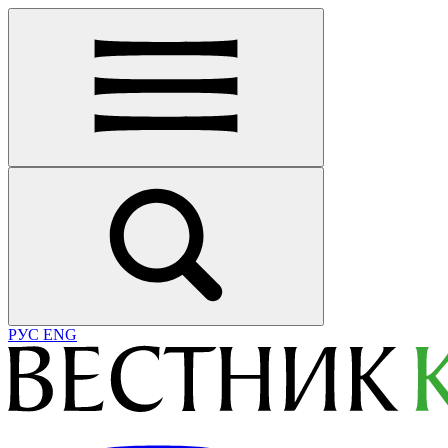
РУС
ENG