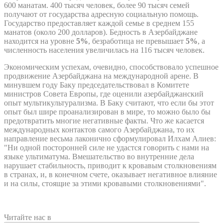
600 манатам. 400 тысяч человек, более 90 тысяч семей
получают от государства адресную социальную помощь.
Государство предоставляет каждой семье в среднем 155
манатов (около 200 долларов). Бедность в Азербайджане
находится на уровне
5%
, безработица не превышает
5%
, а
численность населения увеличилась на 116 тысяч человек.
Экономическим успехам, очевидно, способствовало успешное
продвижение Азербайджана на международной арене. В
минувшем году Баку председательствовал в Комитете
министров Совета Европы, где оценили азербайджанский
опыт мультикультурализма. В Баку считают, что если бы этот
опыт был шире проанализирован в мире, то можно было бы
предотвратить многие негативные факты. Что же касается
международных контактов самого Азербайджана, то их
направление весьма лаконично сформулировал Илхам Алиев:
"Ни одной посторонней силе не удастся говорить с нами на
языке ультиматума. Вмешательство во внутренние дела
нарушает стабильность, приводит к кровавым столкновениям
в странах, и, в конечном счете, оказывает негативное влияние
и на силы, стоящие за этими кровавыми столкновениями".
Читайте нас в