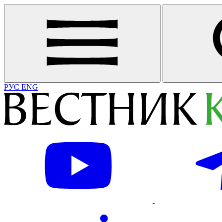
РУС
ENG