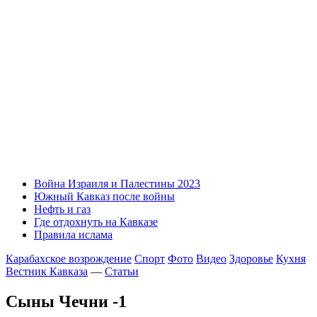
Война Израиля и Палестины 2023
Южный Кавказ после войны
Нефть и газ
Где отдохнуть на Кавказе
Правила ислама
Карабахское возрождение
Спорт
Фото
Видео
Здоровье
Кухня
Вестник Кавказа
—
Статьи
Сыны Чечни -1