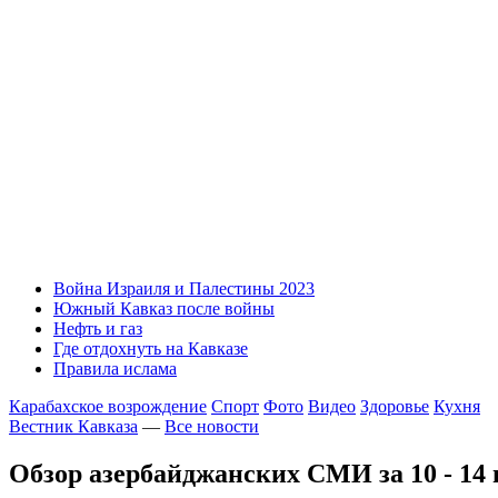
Война Израиля и Палестины 2023
Южный Кавказ после войны
Нефть и газ
Где отдохнуть на Кавказе
Правила ислама
Карабахское возрождение
Спорт
Фото
Видео
Здоровье
Кухня
Вестник Кавказа
—
Все новости
Обзор азербайджанских СМИ за 10 - 14