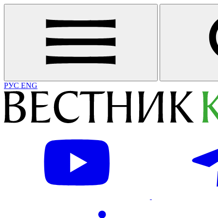
РУС
ENG