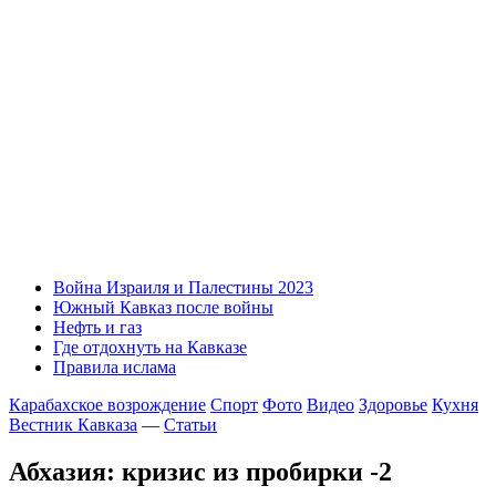
Война Израиля и Палестины 2023
Южный Кавказ после войны
Нефть и газ
Где отдохнуть на Кавказе
Правила ислама
Карабахское возрождение
Спорт
Фото
Видео
Здоровье
Кухня
Вестник Кавказа
—
Статьи
Абхазия: кризис из пробирки -2