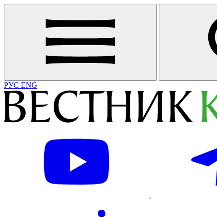
РУС
ENG