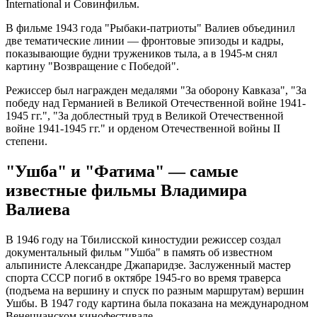
International и Совинфильм.
В фильме 1943 года "Рыбаки-патриоты" Валиев объединил
две тематические линии — фронтовые эпизоды и кадры,
показывающие будни тружеников тыла, а в 1945-м снял
картину "Возвращение с Победой".
Режиссер был награжден медалями "За оборону Кавказа", "За
победу над Германией в Великой Отечественной войне 1941-
1945 гг.", "За доблестный труд в Великой Отечественной
войне 1941-1945 гг." и орденом Отечественной войны II
степени.
"Ушба" и "Фатима" — самые
известные фильмы Владимира
Валиева
В 1946 году на Тбилисской киностудии режиссер создал
документальный фильм "Ушба" в память об известном
альпинисте Александре Джапаридзе. Заслуженный мастер
спорта СССР погиб в октябре 1945-го во время траверса
(подъема на вершину и спуск по разным маршрутам) вершин
Ушбы. В 1947 году картина была показана на международном
Венецианском кинофестивале.