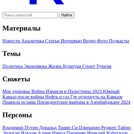
Найти
Материалы
Новости
Аналитика
Статьи
Интервью
Видео
Фото
Подкасты
Темы
Политика
Экономика
Жизнь
Культура
Спорт
Туризм
Сюжеты
Мое здоровье
Война Израиля и Палестины 2023
Южный
Кавказ после войны
Нефть и газ
Где отдохнуть на Кавказе
Правила ислама
Президентские выборы в Азербайджане 2024
Персоны
Владимир Путин
Дональд Трамп
Си Цзиньпин
Реджеп Тайип
Эрдоган
Ильхам Алиев
Никол Пашинян
Ираклий Кобахидзе