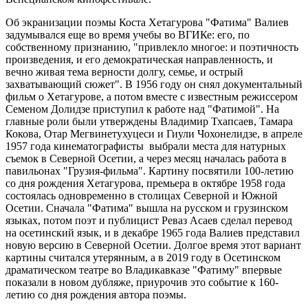
Об экранизации поэмы Коста Хетагурова "Фатима" Валиев
задумывался еще во время учебы во ВГИКе: его, по
собственному признанию, "привлекло многое: и поэтичность
произведения, и его демократическая направленность, и
вечно живая тема верности долгу, семье, и острый
захватывающий сюжет". В 1956 году он снял документальный
фильм о Хетагурове, а потом вместе с известным режиссером
Семеном Долидзе приступил к работе над "Фатимой". На
главные роли были утверждены Владимир Тхапсаев, Тамара
Кокова, Отар Мегвинетухуцеси и Гиули Чохонелидзе, в апреле
1957 года кинематографисты выбрали места для натурных
съемок в Северной Осетии, а через месяц началась работа в
павильонах "Грузия-фильма". Картину посвятили 100-летию
со дня рождения Хетагурова, премьера в октябре 1958 года
состоялась одновременно в столицах Северной и Южной
Осетии. Сначала "Фатима" вышла на русском и грузинском
языках, потом поэт и публицист Реваз Асаев сделал перевод
на осетинский язык, и в декабре 1965 года Валиев представил
новую версию в Северной Осетии. Долгое время этот вариант
картины считался утерянным, а в 2019 году в Осетинском
драматическом театре во Владикавказе "Фатиму" впервые
показали в новом дубляже, приурочив это событие к 160-
летию со дня рождения автора поэмы.