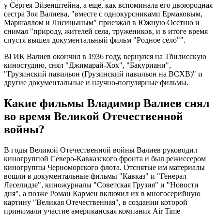
у Сергея Эйзенштейна, а еще, как вспоминала его двоюродная
сестра Зоя Валиева, "вместе с однокурсниками Ермаковым,
Маршаллом и Лисицыным" приезжал в Южную Осетию и
снимал "природу, жителей села, тружеников, и в итоге время
спустя вышел документальный фильм "Родное село"".
ВГИК Валиев окончил в 1936 году, вернулся на Тбилисскую
киностудию, снял "Джимарай-Хох", "Бакуриани",
"Грузинский павильон (Грузинский павильон на ВСХВ)" и
другие документальные и научно-популярные фильмы.
Какие фильмы Владимир Валиев снял
во время Великой Отечественной
войны?
В годы Великой Отечественной войны Валиев руководил
киногруппой Северо-Кавказского фронта и был режиссером
киногруппы Черноморского флота. Отснятые им материалы
вошли в документальные фильмы "Кавказ" и "Генерал
Леселидзе", киножурналы "Советская Грузия" и "Новости
дня", а позже Роман Кармен включил их в многосерийную
картину "Великая Отечественная", в создании которой
принимали участие американская компания Air Time