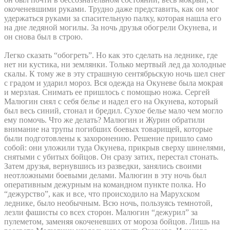
окоченевшими руками. Трудно даже представить, как он мог
удержаться руками за спасительную палку, которая нашла его
на дне ледяной могилы. За ночь друзья обогрели Окунева, и
он снова был в строю.
Легко сказать “обогреть”. Но как это сделать на леднике, где
нет ни кустика, ни землянки. Только мертвый лед да холодные
скалы. К тому же в эту страшную сентябрьскую ночь шел снег
с градом и ударил мороз. Вся одежда на Окуневе была мокрая
и мерзлая. Снимать ее пришлось с помощью ножа. Сергей
Малюгин снял с себя белье и надел его на Окунева, который
был весь синий, стонал и бредил. Сухое белье мало чем могло
ему помочь. Что же делать? Малюгин и Журин обратили
внимание на трупы погибших боевых товарищей, которые
были подготовлены к захоронению. Решение пришло само
собой: они уложили туда Окунева, прикрыв сверху шинелями,
снятыми с убитых бойцов. Он сразу затих, перестал стонать.
Затем друзья, вернувшись из разведки, занялись своими
неотложными боевыми делами. Малюгин в эту ночь был
оперативным дежурным на командном пункте полка. Но
“дежурство”, как и все, что происходило на Марухском
леднике, было необычным. Всю ночь, пользуясь темнотой,
лезли фашисты со всех сторон. Малюгин “дежурил” за
пулеметом, заменяя окоченевших от мороза бойцов. Лишь на