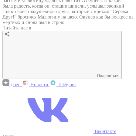
рассвете Малюгину удалось навестить Окунева. И какова
была радость, когда он, стащив шинели, услышал звонкий
голос своего задушевного друга, который с криком “Сережа!
Друг!” бросился Малюгину на шею. Окунев как бы воскрес из
мертвых и снова был в строю.
Читайте нас в
Поделиться
Дзен
Новости
Telegram
Вконтакте