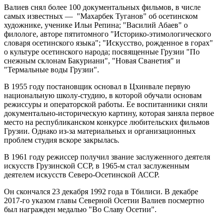
Валиев снял более 100 документальных фильмов, в числе
самых известных — "Махарбек Туганов" об осетинском
художнике, ученике Ильи Репина; "Василий Абаев" о
филологе, авторе пятитомного "Историко-этимологического
словаря осетинского языка"; "Искусство, рожденное в горах"
о культуре осетинского народа; посвященные Грузии "По
снежным склонам Бакуриани", "Новая Сванетия" и
"Термальные воды Грузии".
В 1955 году постановщик основал в Цхинвале первую
национальную школу-студию, в которой обучали основам
режиссуры и операторской работы. Ее воспитанники сняли
документально-историческую картину, которая заняла первое
место на республиканском конкурсе любительских фильмов
Грузии. Однако из-за материальных и организационных
проблем студия вскоре закрылась.
В 1961 году режиссер получил звание заслуженного деятеля
искусств Грузинской ССР, в 1965-м стал заслуженным
деятелем искусств Северо-Осетинской АССР.
Он скончался 23 декабря 1992 года в Тбилиси. В декабре
2017-го указом главы Северной Осетии Валиев посмертно
был награжден медалью "Во Славу Осетии".