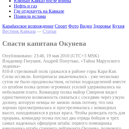
Южный Кавказ после войны
Нефть и газ
Где отдохнуть на Кавказе
Правила ислама
Карабахское возрождение
Спорт
Фото
Видео
Здоровье
Кухня
Вестник Кавказа
—
Статьи
Спасти капитана Окунева
Опубликовано: 23:46, 19 мая 2010 (UTC+3 MSK)
Владимир Гнеушев, Андрей Попутько, «Тайна Марухского
ледника»
810-й стрелковый полк сражался в районе горы Кара-Кая.
Силы иссякли. Боеприпасы заканчивались - уже несколько
суток не было продовольствия, остатки подразделений вместе
со штабом полка ценою огромных усилий удерживались на
небольшом плато. Командир полка майор Смирнов видел
единственную возможность связаться с соседями через узкую
долину, которую немцы не заняли лишь потому, что она
хорошо просматривалась и простреливалась с командных
высот, находившихся в руках врага. Чтобы разведать путь для
прорыва, командир полка послал два отряда бойцов и трех
самых надежных офицеров штаба: первого помощника
начальника штаба старшего лейтенанта Окунева, полкового