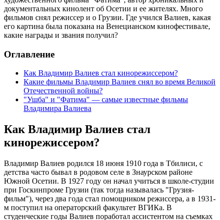
документальных кинолент об Осетии и ее жителях. Много
фильмов снял режиссер и о Грузии. Где учился Валиев, какая
его картина была показана на Венецианском кинофестивале,
какие награды и звания получил?
Оглавление
Как Владимир Валиев стал кинорежиссером?
Какие фильмы Владимир Валиев снял во время Великой
Отечественной войны?
"Ушба" и "Фатима" — самые известные фильмы
Владимира Валиева
Как Владимир Валиев стал
кинорежиссером?
Владимир Валиев родился 18 июня 1910 года в Тбилиси, с
детства часто бывал в родовом селе в Знаурском районе
Южной Осетии. В 1927 году он начал учиться в школе-студии
при Госкинпроме Грузии (так тогда называлась "Грузия-
фильм"), через два года стал помощником режиссера, а в 1931-
м поступил на операторский факультет ВГИКа. В
студенческие годы Валиев поработал ассистентом на съемках