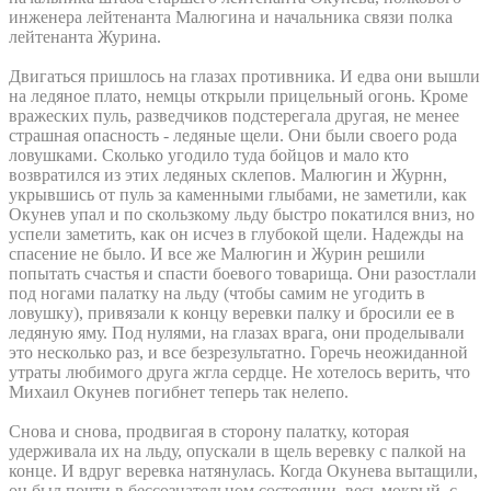
инженера лейтенанта Малюгина и начальника связи полка
лейтенанта Журина.
Двигаться пришлось на глазах противника. И едва они вышли
на ледяное плато, немцы открыли прицельный огонь. Кроме
вражеских пуль, разведчиков подстерегала другая, не менее
страшная опасность - ледяные щели. Они были своего рода
ловушками. Сколько угодило туда бойцов и мало кто
возвратился из этих ледяных склепов. Малюгин и Журнн,
укрывшись от пуль за каменными глыбами, не заметили, как
Окунев упал и по скользкому льду быстро покатился вниз, но
успели заметить, как он исчез в глубокой щели. Надежды на
спасение не было. И все же Малюгин и Журин решили
попытать счастья и спасти боевого товарища. Они разостлали
под ногами палатку на льду (чтобы самим не угодить в
ловушку), привязали к концу веревки палку и бросили ее в
ледяную яму. Под нулями, на глазах врага, они проделывали
это несколько раз, и все безрезультатно. Горечь неожиданной
утраты любимого друга жгла сердце. Не хотелось верить, что
Михаил Окунев погибнет теперь так нелепо.
Снова и снова, продвигая в сторону палатку, которая
удерживала их на льду, опускали в щель веревку с палкой на
конце. И вдруг веревка натянулась. Когда Окунева вытащили,
он был почти в бессознательном состоянии, весь мокрый, с