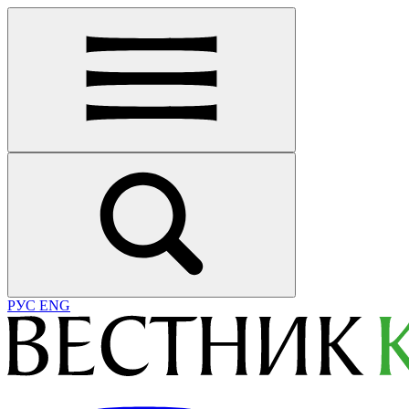
РУС
ENG