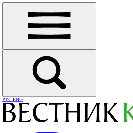
РУС
ENG