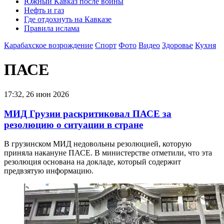
Южный Кавказ после войны
Нефть и газ
Где отдохнуть на Кавказе
Правила ислама
Карабахское возрождение
Спорт
Фото
Видео
Здоровье
Кухня
ПАСЕ
17:32, 26 июн 2026
МИД Грузии раскритиковал ПАСЕ за
резолюцию о ситуации в стране
В грузинском МИД недовольны резолюцией, которую
приняла накануне ПАСЕ. В министерстве отметили, что эта
резолюция основана на докладе, который содержит
предвзятую информацию.