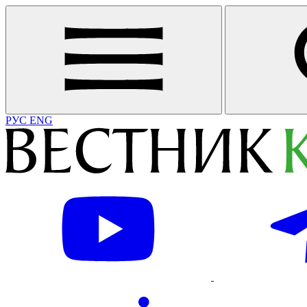
РУС
ENG