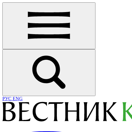
РУС
ENG