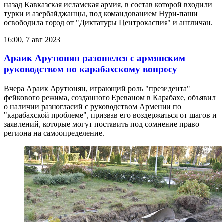
назад Кавказская исламская армия, в состав которой входили
турки и азербайджанцы, под командованием Нури-паши
освободила город от "Диктатуры Центрокаспия" и англичан.
16:00, 7 авг 2023
Араик Арутюнян разошелся с армянским
руководством по карабахскому вопросу
Вчера Араик Арутюнян, играющий роль "президента"
фейкового режима, созданного Ереваном в Карабахе, объявил
о наличии разногласий с руководством Армении по
"карабахской проблеме", призвав его воздержаться от шагов и
заявлений, которые могут поставить под сомнение право
региона на самоопределение.