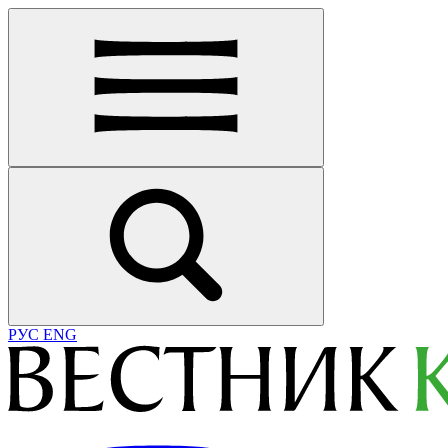
РУС
ENG