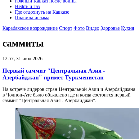
Южный Кавказ после войны
Нефть и газ
Где отдохнуть на Кавказе
Правила ислама
Карабахское возрождение
Спорт
Фото
Видео
Здоровье
Кухня
саммиты
12:57, 31 июл 2026
Первый саммит "Центральная Азия -
Азербайджан" примет Туркменистан
На встрече лидеров стран Центральной Азии и Азербайджана
в Чолпон-Ате было объявлено где и когда состоится первый
саммит "Центральная Азия - Азербайджан".