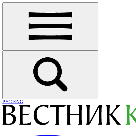
РУС
ENG