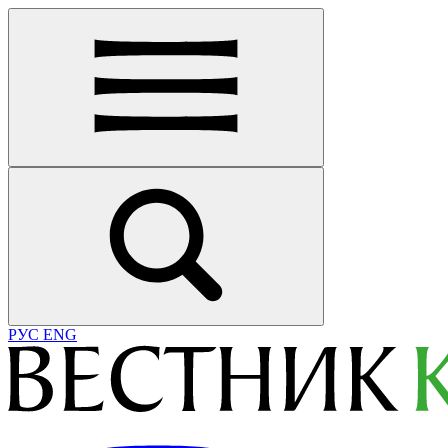
РУС
ENG