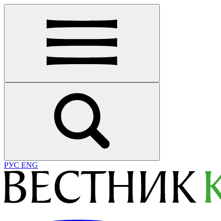
РУС
ENG