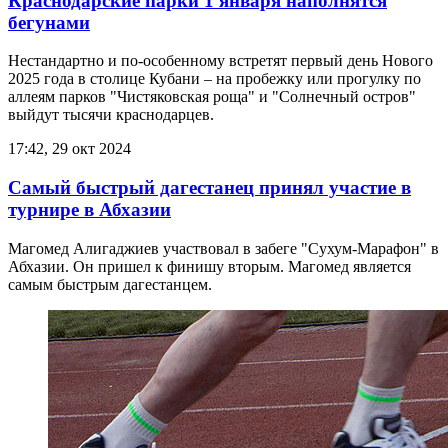
Краснодарские парки 1 января наполнятся
бегунами
Нестандартно и по-особенному встретят первый день Нового
2025 года в столице Кубани – на пробежку или прогулку по
аллеям парков "Чистяковская роща" и "Солнечный остров"
выйдут тысячи краснодарцев.
17:42, 29 окт 2024
Самый быстрый дагестанец принял участие в
турнире в Абхазии
Магомед Алигаджиев участвовал в забеге "Сухум-Марафон" в
Абхазии. Он пришел к финишу вторым. Магомед является
самым быстрым дагестанцем.