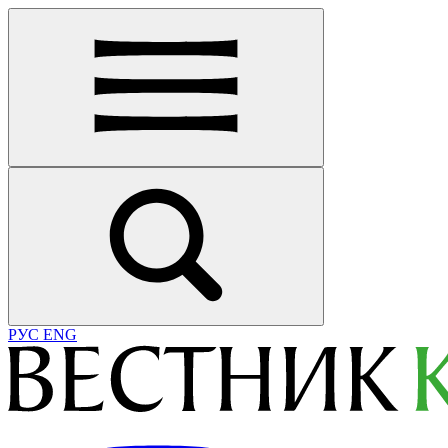
РУС
ENG