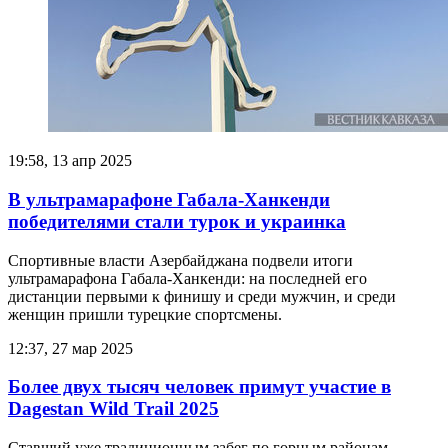
19:58, 13 апр 2025
В ультрамарафоне Габала-Ханкенди
победителями стали турок и украинка
Спортивные власти Азербайджана подвели итоги
ультрамарафона Габала-Ханкенди: на последней его
дистанции первыми к финишу и среди мужчин, и среди
женщин пришли турецкие спортсмены.
12:37, 27 мар 2025
Более двух тысяч человек примут участие в
Dagestan Wild Trail 2025
Ставший уже традиционным забег по горным районам