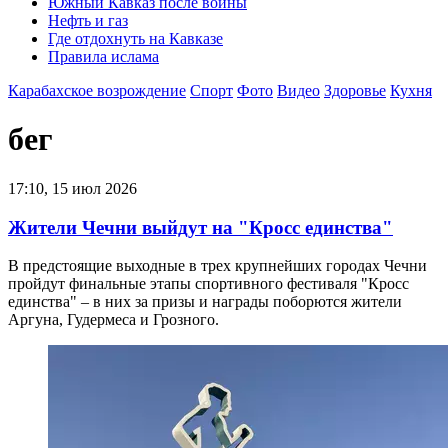
Южный Кавказ после войны
Нефть и газ
Где отдохнуть на Кавказе
Правила ислама
Карабахское возрождение
Спорт
Фото
Видео
Здоровье
Кухня
бег
17:10, 15 июл 2026
Жители Чечни выйдут на "Кросс единства"
В предстоящие выходные в трех крупнейших городах Чечни
пройдут финальные этапы спортивного фестиваля "Кросс
единства" – в них за призы и награды поборются жители
Аргуна, Гудермеса и Грозного.