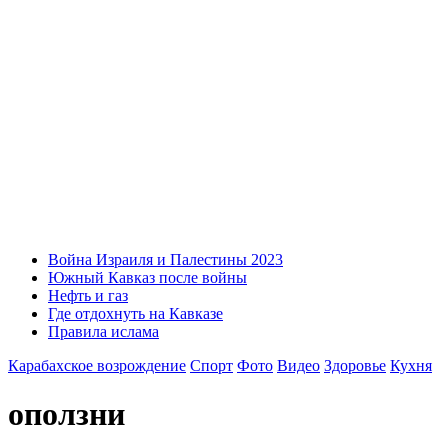
Война Израиля и Палестины 2023
Южный Кавказ после войны
Нефть и газ
Где отдохнуть на Кавказе
Правила ислама
Карабахское возрождение
Спорт
Фото
Видео
Здоровье
Кухня
оползни