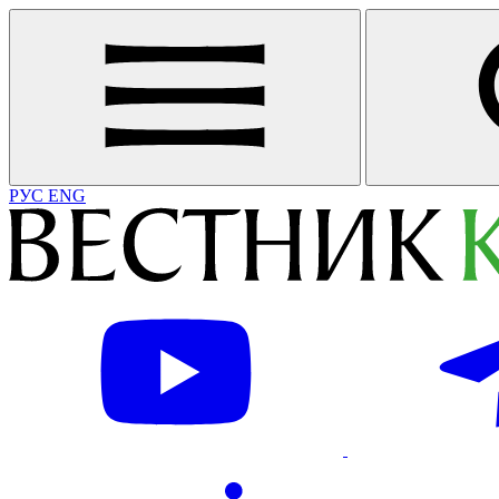
РУС
ENG