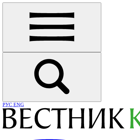
РУС
ENG