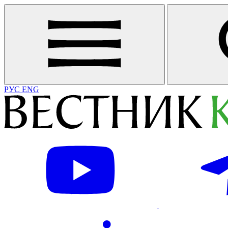
РУС
ENG