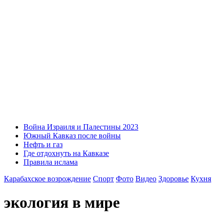
Война Израиля и Палестины 2023
Южный Кавказ после войны
Нефть и газ
Где отдохнуть на Кавказе
Правила ислама
Карабахское возрождение
Спорт
Фото
Видео
Здоровье
Кухня
экология в мире