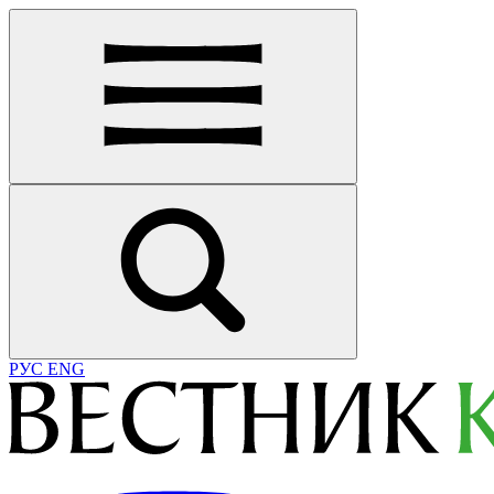
РУС
ENG