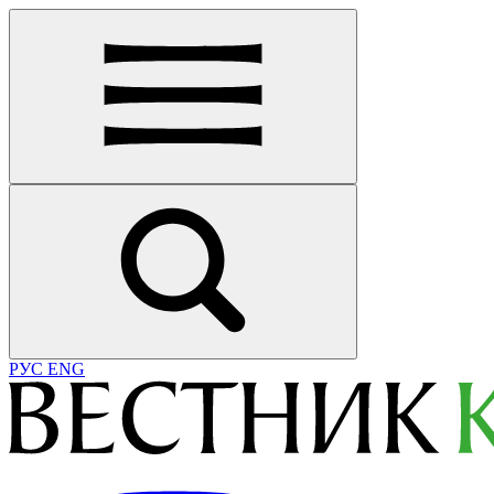
РУС
ENG