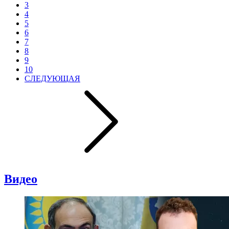
3
4
5
6
7
8
9
10
СЛЕДУЮЩАЯ
Видео