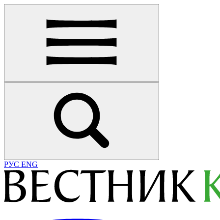
РУС
ENG