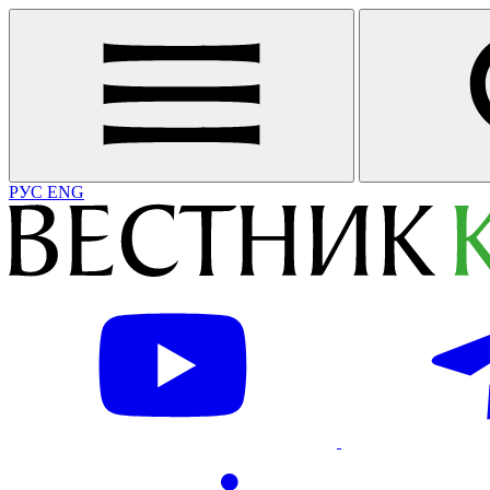
РУС
ENG