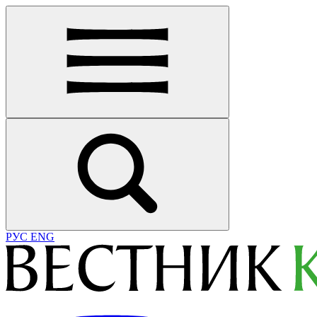
РУС
ENG