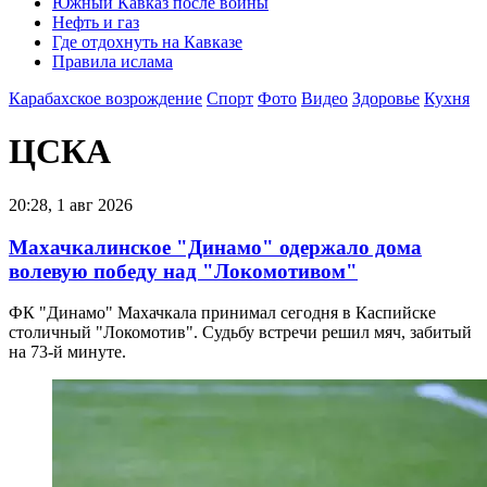
Южный Кавказ после войны
Нефть и газ
Где отдохнуть на Кавказе
Правила ислама
Карабахское возрождение
Спорт
Фото
Видео
Здоровье
Кухня
ЦСКА
20:28, 1 авг 2026
Махачкалинское "Динамо" одержало дома
волевую победу над "Локомотивом"
ФК "Динамо" Махачкала принимал сегодня в Каспийске
столичный "Локомотив". Судьбу встречи решил мяч, забитый
на 73-й минуте.