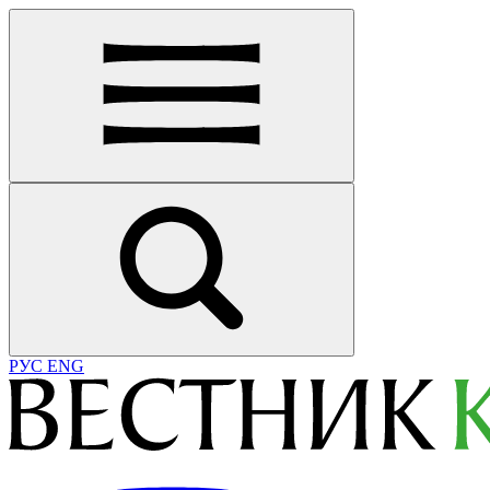
РУС
ENG