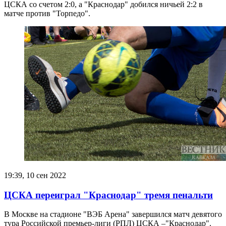
ЦСКА со счетом 2:0, а "Краснодар" добился ничьей 2:2 в
матче против "Торпедо".
19:39, 10 сен 2022
ЦСКА переиграл "Краснодар" тремя пенальти
В Москве на стадионе "ВЭБ Арена" завершился матч девятого
тура Российской премьер-лиги (РПЛ) ЦСКА –"Краснодар".