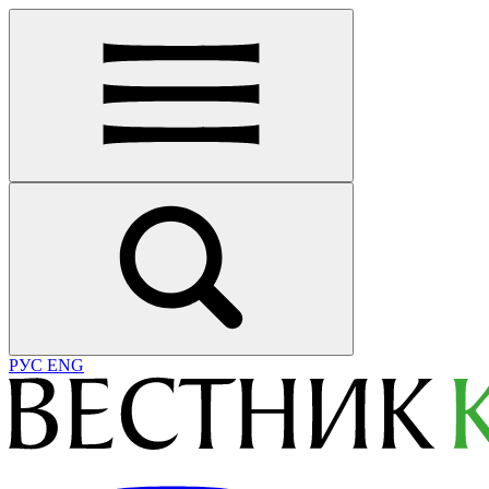
РУС
ENG