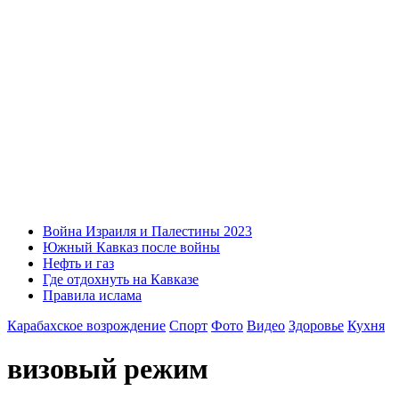
Война Израиля и Палестины 2023
Южный Кавказ после войны
Нефть и газ
Где отдохнуть на Кавказе
Правила ислама
Карабахское возрождение
Спорт
Фото
Видео
Здоровье
Кухня
визовый режим