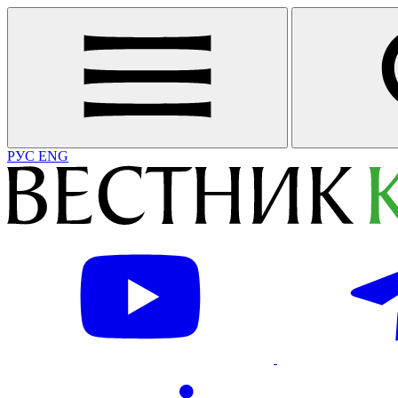
РУС
ENG