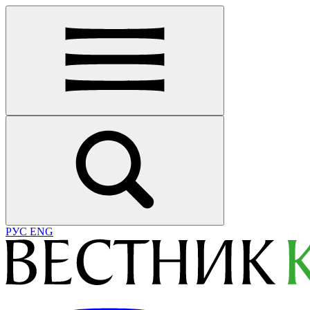
РУС
ENG