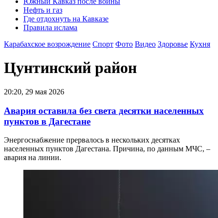
Южный Кавказ после войны
Нефть и газ
Где отдохнуть на Кавказе
Правила ислама
Карабахское возрождение
Спорт
Фото
Видео
Здоровье
Кухня
Цунтинский район
20:20, 29 мая 2026
Авария оставила без света десятки населенных
пунктов в Дагестане
Энергоснабжение прервалось в нескольких десятках
населенных пунктов Дагестана. Причина, по данным МЧС, –
авария на линии.