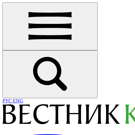
РУС
ENG