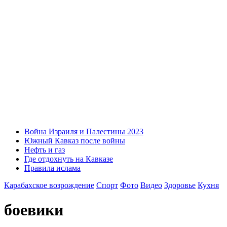
Война Израиля и Палестины 2023
Южный Кавказ после войны
Нефть и газ
Где отдохнуть на Кавказе
Правила ислама
Карабахское возрождение
Спорт
Фото
Видео
Здоровье
Кухня
боевики