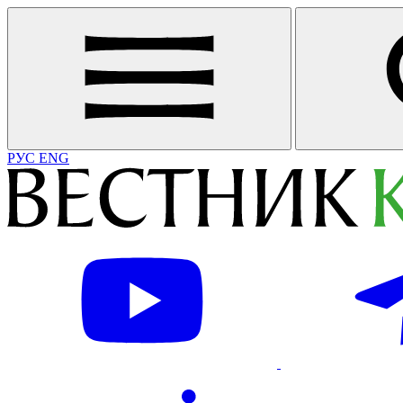
РУС
ENG