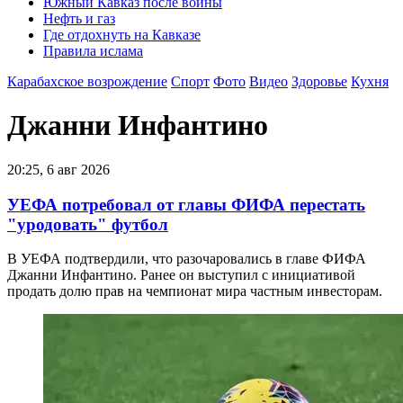
Южный Кавказ после войны
Нефть и газ
Где отдохнуть на Кавказе
Правила ислама
Карабахское возрождение
Спорт
Фото
Видео
Здоровье
Кухня
Джанни Инфантино
20:25, 6 авг 2026
УЕФА потребовал от главы ФИФА перестать
"уродовать" футбол
В УЕФА подтвердили, что разочаровались в главе ФИФА
Джанни Инфантино. Ранее он выступил с инициативой
продать долю прав на чемпионат мира частным инвесторам.