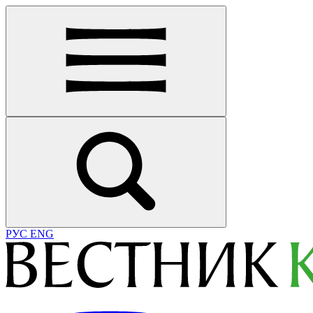
РУС
ENG